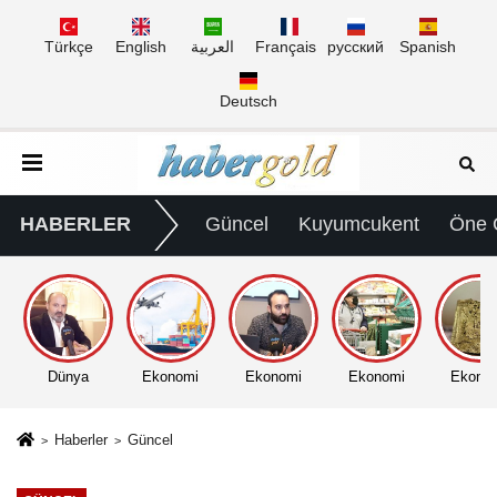
Türkçe
English
العربية
Français
русский
Spanish
Deutsch
HABERLER
Güncel
Kuyumcukent
Öne 
Dünya
Ekonomi
Ekonomi
Ekonomi
Ekono
Haberler
Güncel