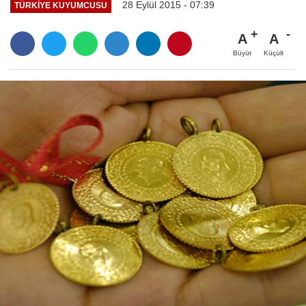
28 Eylül 2015 - 07:39
TÜRKIYE KUYUMCUSU
A
A
Büyüt
Küçült