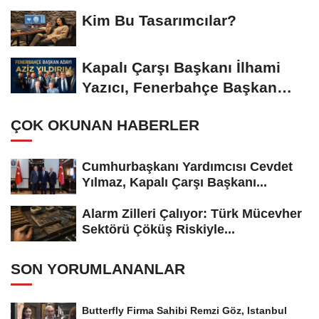
Gümüşdiş, Haber...
Kim Bu Tasarımcılar?
Kapalı Çarşı Başkanı İlhami
Yazıcı, Fenerbahçe Başkan
Adayı...
ÇOK OKUNAN HABERLER
Cumhurbaşkanı Yardımcısı Cevdet
Yılmaz, Kapalı Çarşı Başkanı...
Alarm Zilleri Çalıyor: Türk Mücevher
Sektörü Çöküş Riskiyle...
SON YORUMLANANLAR
Butterfly Firma Sahibi Remzi Göz, Istanbul