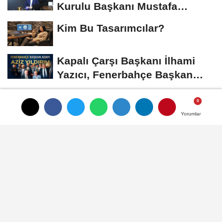
Kurulu Başkanı Mustafa
Gümüşdiş, Haber...
Kim Bu Tasarımcılar?
Kapalı Çarşı Başkanı İlhami
Yazıcı, Fenerbahçe Başkan
Adayı...
ÇOK OKUNAN HABERLER
Yorumlar
Yorumlar
Cumhurbaşkanı Yardımcısı Cevdet
Yılmaz, Kapalı Çarşı Başkanı...
Alarm Zilleri Çalıyor: Türk Mücevher
Sektörü Çöküş Riskiyle...
SON YORUMLANANLAR