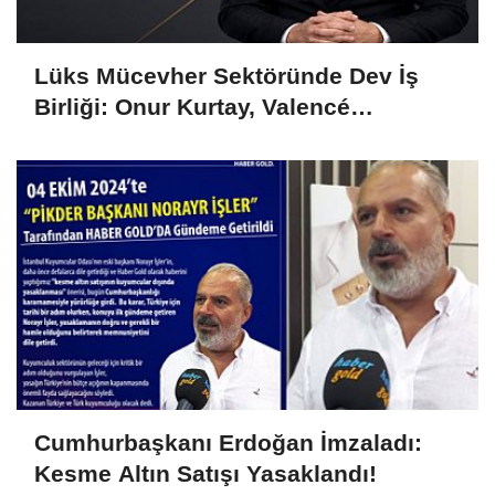
Lüks Mücevher Sektöründe Dev İş
Birliği: Onur Kurtay, Valencé
Diamond'ın Hem CEO'su Hem Ortağı
Oldu!
Cumhurbaşkanı Erdoğan İmzaladı:
Kesme Altın Satışı Yasaklandı!