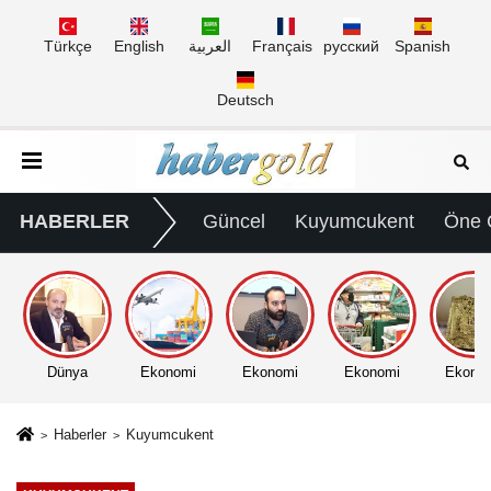
Türkçe
English
العربية
Français
русский
Spanish
Deutsch
HABERLER
Güncel
Kuyumcukent
Öne 
Dünya
Ekonomi
Ekonomi
Ekonomi
Ekono
Haberler
Kuyumcukent