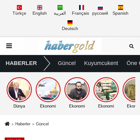
Türkçe
English
العربية
Français
русский
Spanish
Deutsch
HABERLER
Güncel
Kuyumcukent
Öne 
Dünya
Ekonomi
Ekonomi
Ekonomi
Ekono
Haberler
Güncel