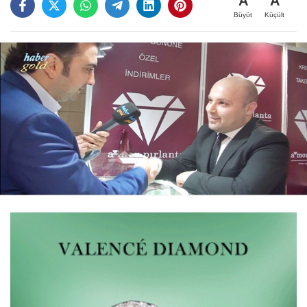
A
A
Büyüt
Küçült