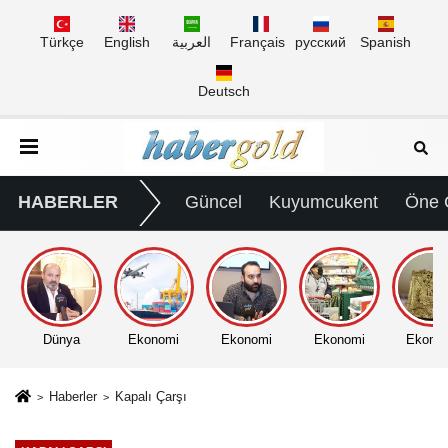
Türkçe
English
العربية
Français
русский
Spanish
Deutsch
HABERLER
Güncel
Kuyumcukent
Öne 
Dünya
Ekonomi
Ekonomi
Ekonomi
Ekono
Haberler
Kapalı Çarşı