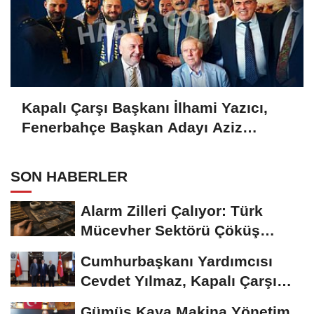
Kapalı Çarşı Başkanı İlhami Yazıcı,
Fenerbahçe Başkan Adayı Aziz
Yıldırım ile Kahvaltıda Buluştu
SON HABERLER
Alarm Zilleri Çalıyor: Türk
Mücevher Sektörü Çöküş
Riskiyle...
Cumhurbaşkanı Yardımcısı
Cevdet Yılmaz, Kapalı Çarşı
Başkanı...
Gümüş Kaya Makina Yönetim