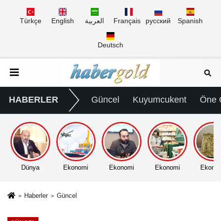
Türkçe
English
العربية
Français
русский
Spanish
Deutsch
HABERLER
Güncel
Kuyumcukent
Öne 
Dünya
Ekonomi
Ekonomi
Ekonomi
Ekono
Haberler
Güncel