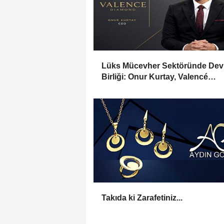
Lüks Mücevher Sektöründe Dev 
Birliği: Onur Kurtay, Valencé
Diamond'ın Hem CEO'su Hem Or
Oldu!
Takıda ki Zarafetiniz...