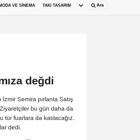
Ara
MODA VE SINEMA
TAKI TASARIM
Deutsch
panish
ımıza değdi
 İzmir Semira pırlanta Satış
Ziyaretçiler bu gün daha da
 tür fuarlara da katılacağız.
ar dedi.