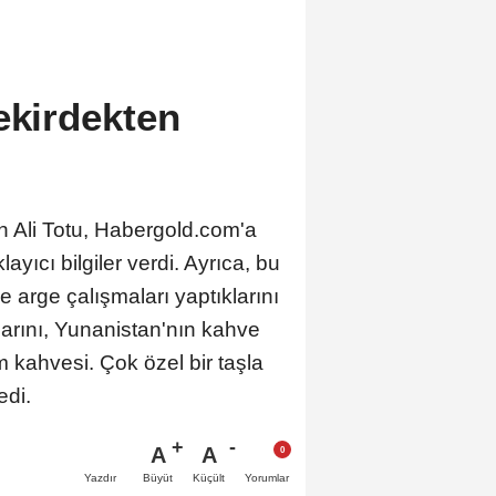
ekirdekten
n Ali Totu, Habergold.com'a
ıcı bilgiler verdi. Ayrıca, bu
 arge çalışmaları yaptıklarını
larını, Yunanistan'nın kahve
m kahvesi. Çok özel bir taşla
edi.
A
A
Büyüt
Küçült
Yazdır
Yorumlar