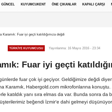
GÜNCEL
KUYUMCUKENT
ÖNE ÇIKANLAR
KAPALI ÇARŞI
العر
Français
русский
S
 Karamık: Fuar iyi geçti katıldığımıza değdi
Yayınlanma: 16 Mayıs 2016 - 23:34
TÜRKIYE KUYUMCUSU
ık: Fuar iyi geçti katıldığ
günlerde fuar çok iyi geçiyor. Geldiğimize değdi diyen
a Karamık, Habergold.com mikrofonlarına konuştu. 
rle katıldık yanı sıra elmas da var. Bunda sonra da bu
üşterilerimiz beğendi İzmir'e dahi gelmeyi düşünüyorl