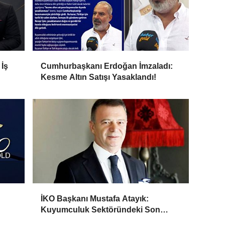
İş
Cumhurbaşkanı Erdoğan İmzaladı:
Kesme Altın Satışı Yasaklandı!
tağı
İKO Başkanı Mustafa Atayık:
Kuyumculuk Sektöründeki Son
Gelişmeleri Açıkladı