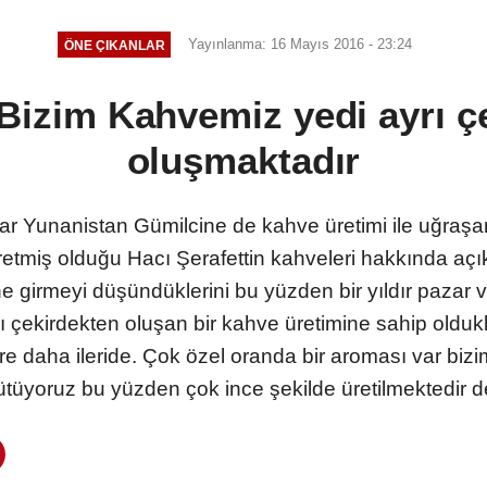
Yayınlanma: 16 Mayıs 2016 - 23:24
ÖNE ÇIKANLAR
: Bizim Kahvemiz yedi ayrı ç
oluşmaktadır
r Yunanistan Gümilcine de kahve üretimi ile uğraşa
miş olduğu Hacı Şerafettin kahveleri hakkında açıklay
e girmeyi düşündüklerini bu yüzden bir yıldır pazar ve
ı çekirdekten oluşan bir kahve üretimine sahip olduk
re daha ileride. Çok özel oranda bir aroması var bizi
tüyoruz bu yüzden çok ince şekilde üretilmektedir d