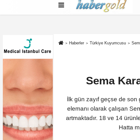
Türkçe
English
بية
Haberler
Türkiye Kuyumcusu
Sema
Sema Karam
İlk gün zayıf geçse de son 
elemanı olarak çalışan Sem
artmaktadır. 18 ve 14 ürünle
Hatta m