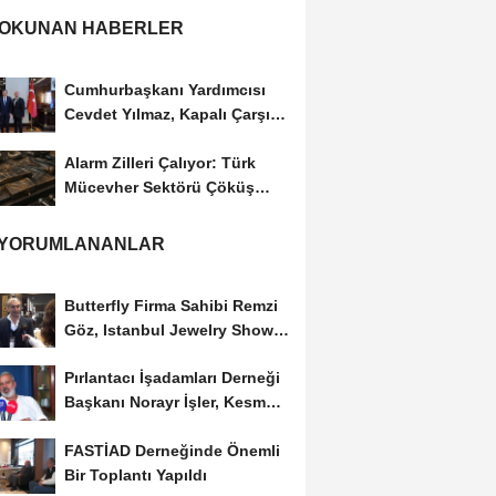
 OKUNAN HABERLER
Cumhurbaşkanı Yardımcısı
Cevdet Yılmaz, Kapalı Çarşı
Başkanı...
Alarm Zilleri Çalıyor: Türk
Mücevher Sektörü Çöküş
Riskiyle...
 YORUMLANANLAR
Butterfly Firma Sahibi Remzi
Göz, Istanbul Jewelry Show
March 2023 Fuarını...
Pırlantacı İşadamları Derneği
Başkanı Norayr İşler, Kesme
Altın...
FASTİAD Derneğinde Önemli
Bir Toplantı Yapıldı