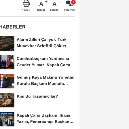
A
A
Büyüt
Küçült
Yazdır
Yorumlar
 HABERLER
Alarm Zilleri Çalıyor: Türk
Mücevher Sektörü Çöküş
Riskiyle...
Cumhurbaşkanı Yardımcısı
Cevdet Yılmaz, Kapalı Çarşı
Başkanı...
Gümüş Kaya Makina Yönetim
Kurulu Başkanı Mustafa
Gümüşdiş, Haber...
Kim Bu Tasarımcılar?
Kapalı Çarşı Başkanı İlhami
Yazıcı, Fenerbahçe Başkan
Adayı...