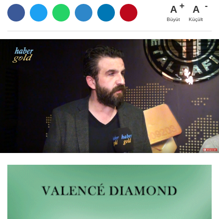
A
A
Büyüt
Küçült