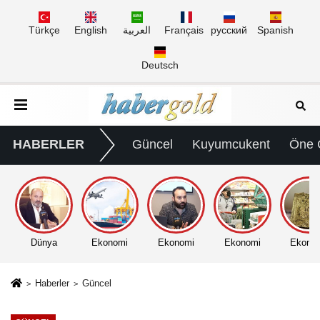
Türkçe
English
العربية
Français
русский
Spanish
Deutsch
HABERLER
Güncel
Kuyumcukent
Öne 
Dünya
Ekonomi
Ekonomi
Ekonomi
Ekono
Haberler
Güncel