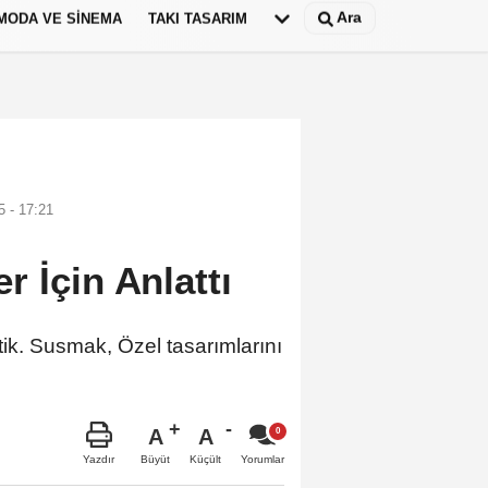
Ara
MODA VE SINEMA
TAKI TASARIM
Deutsch
panish
 - 17:21
 İçin Anlattı
k. Susmak, Özel tasarımlarını
A
A
Büyüt
Küçült
Yazdır
Yorumlar