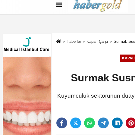
Türkçe
English
بية
Haberler
Kapalı Çarşı
Surmak Susm
KAPALI
Surmak Susma
Kuyumculuk sektörünün duayen