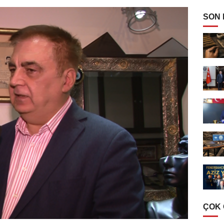
SON
ÇOK