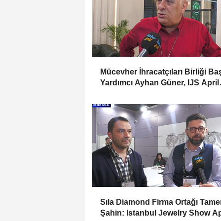
Mücevher İhracatçıları Birliği B
Yardımcı Ayhan Güner, IJS April
2025 Fuarını Değerlendirdi
Sıla Diamond Firma Ortağı Tame
Şahin: Istanbul Jewelry Show Ap