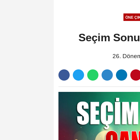
2025 Fuarını Değerlendirdi
ÖNE ÇI
Seçim Sonuç
26. Dönem 