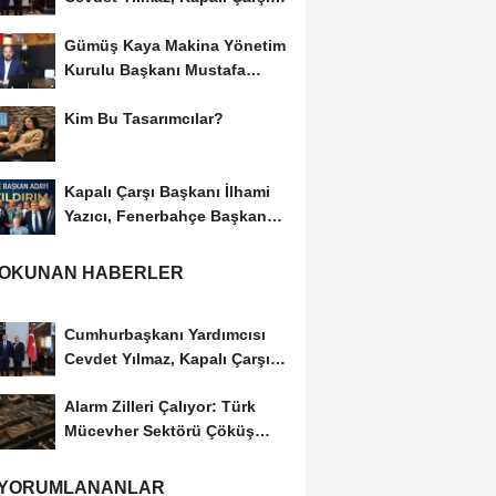
Başkanı...
Gümüş Kaya Makina Yönetim
Kurulu Başkanı Mustafa
Gümüşdiş, Haber...
Kim Bu Tasarımcılar?
Kapalı Çarşı Başkanı İlhami
Yazıcı, Fenerbahçe Başkan
Adayı...
 OKUNAN HABERLER
Cumhurbaşkanı Yardımcısı
Cevdet Yılmaz, Kapalı Çarşı
Başkanı...
Alarm Zilleri Çalıyor: Türk
Mücevher Sektörü Çöküş
Riskiyle...
 YORUMLANANLAR