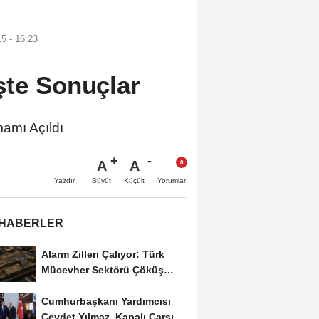
5 - 16:23
şte Sonuçlar
mamı Açıldı
A
A
Büyüt
Küçült
Yazdır
Yorumlar
 HABERLER
Alarm Zilleri Çalıyor: Türk
Mücevher Sektörü Çöküş
Riskiyle...
Cumhurbaşkanı Yardımcısı
Cevdet Yılmaz, Kapalı Çarşı