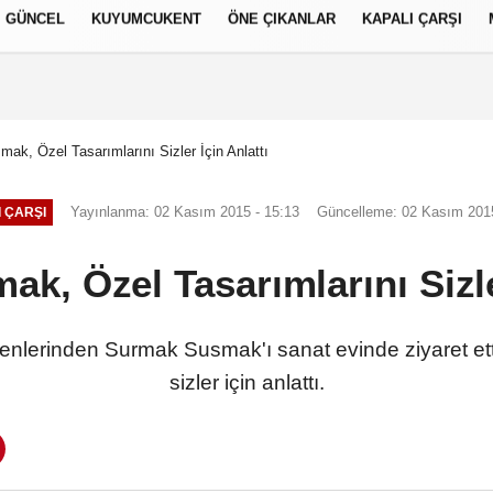
GÜNCEL
KUYUMCUKENT
ÖNE ÇIKANLAR
KAPALI ÇARŞI
العر
Français
русский
S
ak, Özel Tasarımlarını Sizler İçin Anlattı
Yayınlanma: 02 Kasım 2015 - 15:13
Güncelleme: 02 Kasım 2015
 ÇARŞI
k, Özel Tasarımlarını Sizler
lerinden Surmak Susmak'ı sanat evinde ziyaret etti
sizler için anlattı.