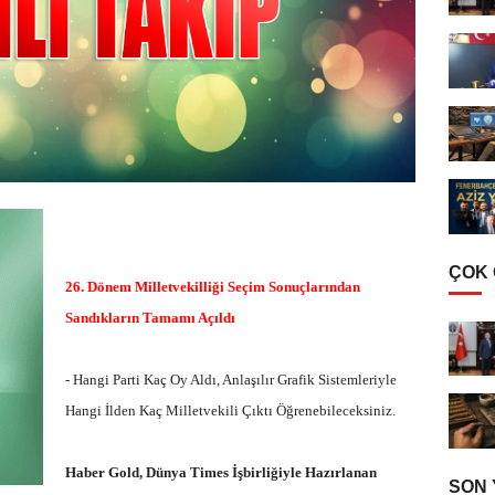
ÇOK
26. Dönem Milletvekilliği Seçim Sonuçlarından
Sandıkların Tamamı Açıldı
- Hangi Parti Kaç Oy Aldı, Anlaşılır Grafik Sistemleriyle
Hangi İlden Kaç Milletvekili Çıktı Öğrenebileceksiniz.
Haber Gold, Dünya Times İşbirliğiyle Hazırlanan
SON