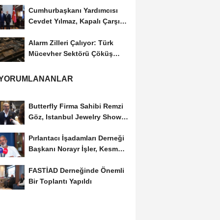
Cumhurbaşkanı Yardımcısı
Cevdet Yılmaz, Kapalı Çarşı
Başkanı...
Alarm Zilleri Çalıyor: Türk
Mücevher Sektörü Çöküş
Riskiyle...
 YORUMLANANLAR
Butterfly Firma Sahibi Remzi
Göz, Istanbul Jewelry Show
March 2023 Fuarını...
Pırlantacı İşadamları Derneği
Başkanı Norayr İşler, Kesme
Altın...
FASTİAD Derneğinde Önemli
Bir Toplantı Yapıldı