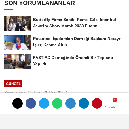
SON YORUMLANANLAR
Butterfly Firma Sahibi Remzi Göz, Istanbul
Jewelry Show March 2023 Fuarını...
Pırlantacı İşadamları Derneği Başkanı Norayr
İşler, Kesme Altın...
FASTİAD Derneğinde Önemli Bir Toplantı
Yapıldı
GÜNCEL
Yayınlanma: 19 Ekim 2016 - 20:07
Abdullah Deniz: Dev Yüzük
Yorumlar
Yorumlar
Kuyumcukent'te