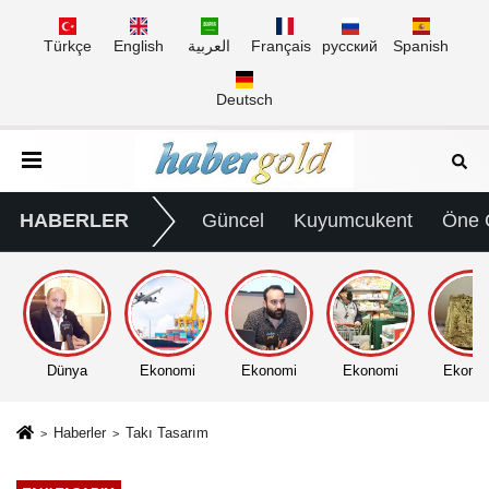
Türkçe
English
العربية
Français
русский
Spanish
Deutsch
HABERLER
Güncel
Kuyumcukent
Öne 
Dünya
Ekonomi
Ekonomi
Ekonomi
Ekono
Haberler
Takı Tasarım