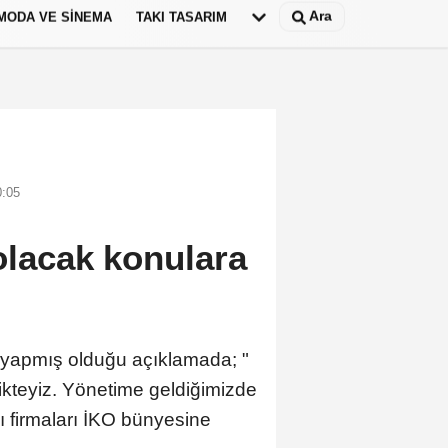
Ara
MODA VE SINEMA
TAKI TASARIM
Deutsch
panish
0:05
olacak konulara
 yapmış olduğu açıklamada; "
likteyiz. Yönetime geldiğimizde
ı firmaları İKO bünyesine