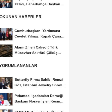
Yazıcı, Fenerbahçe Başkan
Adayı...
 OKUNAN HABERLER
Cumhurbaşkanı Yardımcısı
Cevdet Yılmaz, Kapalı Çarşı
Başkanı...
Alarm Zilleri Çalıyor: Türk
Mücevher Sektörü Çöküş
Riskiyle...
 YORUMLANANLAR
Butterfly Firma Sahibi Remzi
Göz, Istanbul Jewelry Show
March 2023 Fuarını...
Pırlantacı İşadamları Derneği
Başkanı Norayr İşler, Kesme
Altın...