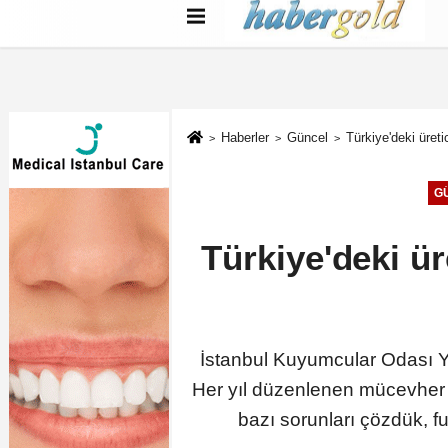
Türkçe
English
بية
Haberler
Güncel
Türkiye'deki üret
G
Türkiye'deki ü
İstanbul Kuyumcular Odası Y
Her yıl düzenlenen mücevher fu
bazı sorunları çözdük, f