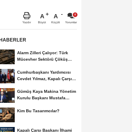
A
A
Büyüt
Küçült
Yazdır
Yorumlar
 HABERLER
Alarm Zilleri Çalıyor: Türk
Mücevher Sektörü Çöküş
Riskiyle...
Cumhurbaşkanı Yardımcısı
Cevdet Yılmaz, Kapalı Çarşı
Başkanı...
Gümüş Kaya Makina Yönetim
Kurulu Başkanı Mustafa
Gümüşdiş, Haber...
Kim Bu Tasarımcılar?
Kapalı Çarşı Başkanı İlhami