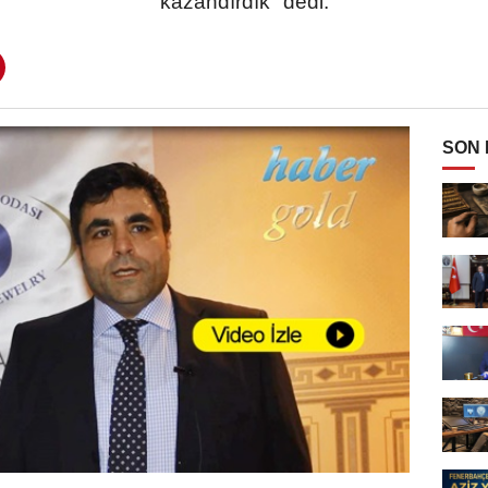
kazandırdık "dedi.
SON