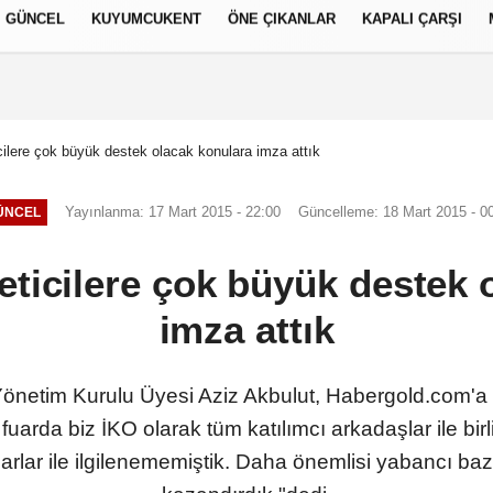
GÜNCEL
KUYUMCUKENT
ÖNE ÇIKANLAR
KAPALI ÇARŞI
العر
Français
русский
S
icilere çok büyük destek olacak konulara imza attık
Yayınlanma: 17 Mart 2015 - 22:00
Güncelleme: 18 Mart 2015 - 0
ÜNCEL
reticilere çok büyük destek 
imza attık
önetim Kurulu Üyesi Aziz Akbulut, Habergold.com'a
arda biz İKO olarak tüm katılımcı arkadaşlar ile bir
uarlar ile ilgilenememiştik. Daha önemlisi yabancı baz