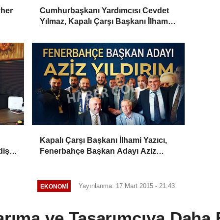
vher
Cumhurbaşkanı Yardımcısı Cevdet
Yılmaz, Kapalı Çarşı Başkanı İlhami
Yazıcı'yı Kabul Etti
Kapalı Çarşı Başkanı İlhami Yazıcı,
iş,
Fenerbahçe Başkan Adayı Aziz
Yıldırım ile Kahvaltıda Buluştu
Yayınlanma: 17 Mart 2015 - 21:43
EKONOMI
arıma ve Tasarımcıya Daha