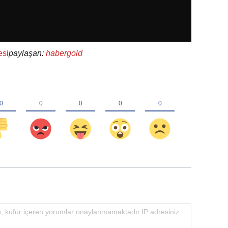
esi
paylaşan:
habergold