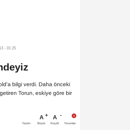
13 - 01:25
ndeyiz
ld'a bilgi verdi. Daha önceki
 getiren Torun, eskiye göre bir
A
A
Büyüt
Küçült
Yazdır
Yorumlar