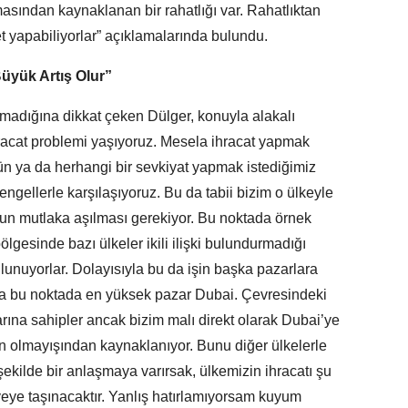
lmasından kaynaklanan bir rahatlığı var. Rahatlıktan
et yapabiliyorlar” açıklamalarında bulundu.
Büyük Artış Olur”
olmadığına dikkat çeken Dülger, konuyla alakalı
ihracat problemi yaşıyoruz. Mesela ihracat yapmak
rün ya da herhangi bir sevkiyat yapmak istediğimiz
gellerle karşılaşıyoruz. Bu da tabii bizim o ülkeyle
Bunun mutlaka aşılması gerekiyor. Bu noktada örnek
lgesinde bazı ülkeler ikili ilişki bulundurmadığı
ulunuyorlar. Dolayısıyla bu da işin başka pazarlara
a bu noktada en yüksek pazar Dubai. Çevresindeki
arına sahipler ancak bizim malı direkt olarak Dubai’ye
 olmayışından kaynaklanıyor. Bunu diğer ülkelerle
şekilde bir anlaşmaya varırsak, ülkemizin ihracatı şu
yeye taşınacaktır. Yanlış hatırlamıyorsam kuyum