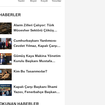
Büyüt
Küçült
Yazdır
Yorumlar
 HABERLER
Alarm Zilleri Çalıyor: Türk
Mücevher Sektörü Çöküş
Riskiyle...
Cumhurbaşkanı Yardımcısı
Cevdet Yılmaz, Kapalı Çarşı
Başkanı...
Gümüş Kaya Makina Yönetim
Kurulu Başkanı Mustafa
Gümüşdiş, Haber...
Kim Bu Tasarımcılar?
Kapalı Çarşı Başkanı İlhami
Yazıcı, Fenerbahçe Başkan
Adayı...
 OKUNAN HABERLER