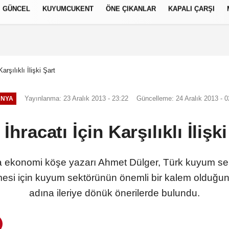
GÜNCEL
KUYUMCUKENT
ÖNE ÇIKANLAR
KAPALI ÇARŞI
العر
Français
русский
S
arşılıklı İlişki Şart
Yayınlanma: 23 Aralık 2013 - 23:22
Güncelleme: 24 Aralık 2013 - 0
ÜNYA
İhracatı İçin Karşılıklı İlişk
 ekonomi köşe yazarı Ahmet Dülger, Türk kuyum sek
lmesi için kuyum sektörünün önemli bir kalem olduğun
adına ileriye dönük önerilerde bulundu.