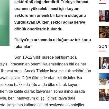
sektörünü değerlendirdi. Türkiye ihracat
oranının yükselebilmesi için kuyum
sektörünün önemli bir kalem olduğunu
vurgulayan Dülger, sektör adına ileriye
dönük önerilerde bulundu.
"İtalya’nın arkasında olduğumuz tek konu
SON
rakamlar”
Son 10-12 yıllık sürece baktığımızda
teyiz. İhracatın en önemli kalemlerinden biri de her
 ihracat oranı. Ancak Türkiye kuyumculuk sektörünün
ntajı var. Diğer ülkelerle olan ikili ilişkiler. Bu
ger, konu hakkında "Şu anda ülke olarak kuyum
hem de kalite olarak İtalya’dan sonra ikinci sırada
e, ben inanıyorum ki işçiliğimiz İtalya’daki
de. İtalya’nın kullandığı ileri seviyede teknolojiler