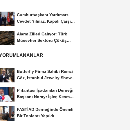
Cumhurbaşkanı Yardımcısı
Cevdet Yılmaz, Kapalı Çarşı
Başkanı...
Alarm Zilleri Çalıyor: Türk
Mücevher Sektörü Çöküş
Riskiyle...
 YORUMLANANLAR
Butterfly Firma Sahibi Remzi
Göz, Istanbul Jewelry Show
March 2023 Fuarını...
Pırlantacı İşadamları Derneği
Başkanı Norayr İşler, Kesme
Altın...
FASTİAD Derneğinde Önemli
Bir Toplantı Yapıldı