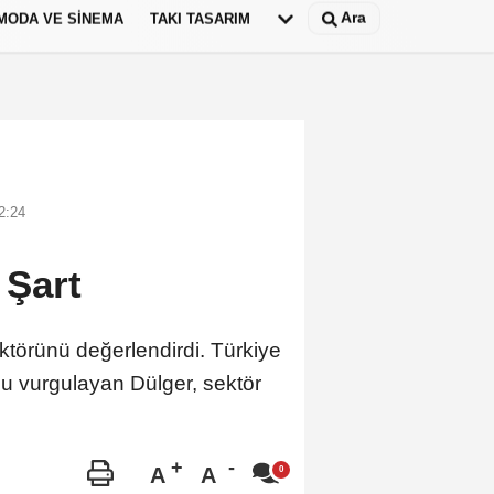
Ara
MODA VE SINEMA
TAKI TASARIM
Deutsch
panish
2:24
i Şart
törünü değerlendirdi. Türkiye
u vurgulayan Dülger, sektör
A
A