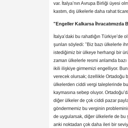
var. İtalya’nın Avrupa Birliği üyesi o
kastım, dış ülkelerle daha rahat ticar
"Engeller Kalkarsa İhracatımızda 
İtalya’daki bu rahatlığın Türkiye’de 
şunları söyledi: "Biz bazı ülkelerle 
istediğimiz bir ülkeye herhangi bir ü
zaman ülkelerle resmi anlamda bazı en
ikili ilişkiye girmemizi engelliyor. 
verecek olursak; özellikle Ortadoğu bö
ülkelerden ciddi vergi taleplerinde b
kaymasına sebep oluyor. Ortadoğu’d
diğer ülkeler de çok ciddi pazar payl
göndermemiz bu verginin probleminin
de uygularsak, diğer ülkelerle de bu 
anki noktadan çok daha ileri bir sevi