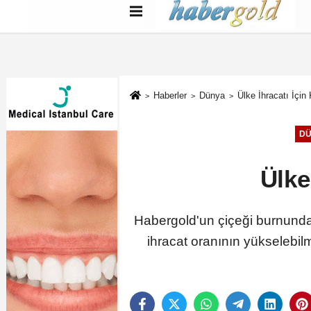
Türkçe
English
بية
Haberler
Dünya
Ülke İhracatı İçin K
D
Ülke 
Habergold'un çiçeği burnunda
ihracat oranının yükselebi