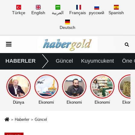
Türkçe
English
العربية
Français
русский
Spanish
Deutsch
HABERLER
Güncel
Kuyumcukent
Öne 
Dünya
Ekonomi
Ekonomi
Ekonomi
Ekono
Haberler
Güncel