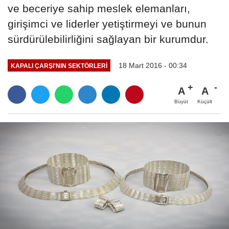
ve beceriye sahip meslek elemanları,
girişimci ve liderler yetiştirmeyi ve bunun
sürdürülebilirliğini sağlayan bir kurumdur.
18 Mart 2016 - 00:34
KAPALI ÇARŞI'NIN SEKTÖRLERI
A
A
Büyüt
Küçült