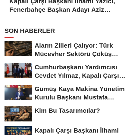
Kapalı Çarşı Başkanı İlhami Yazıcı,
Fenerbahçe Başkan Adayı Aziz
Yıldırım ile Kahvaltıda Buluştu
SON HABERLER
Alarm Zilleri Çalıyor: Türk
Mücevher Sektörü Çöküş
Riskiyle...
Cumhurbaşkanı Yardımcısı
Cevdet Yılmaz, Kapalı Çarşı
Başkanı...
Gümüş Kaya Makina Yönetim
Kurulu Başkanı Mustafa
Gümüşdiş, Haber...
Kim Bu Tasarımcılar?
Kapalı Çarşı Başkanı İlhami