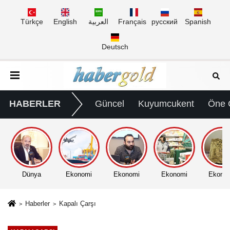
Türkçe
English
العربية
Français
русский
Spanish
Deutsch
HABERLER
Güncel
Kuyumcukent
Öne 
Dünya
Ekonomi
Ekonomi
Ekonomi
Ekono
Haberler
Kapalı Çarşı