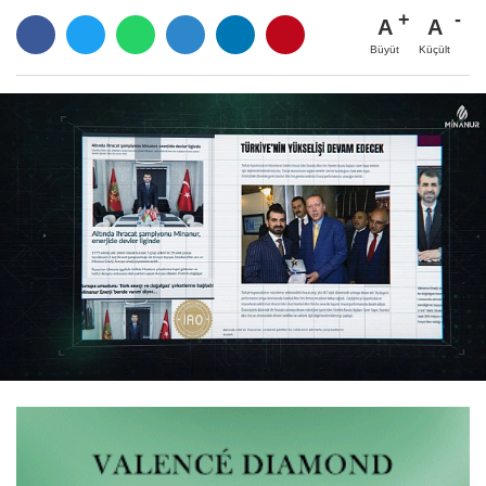
A
A
Büyüt
Küçült