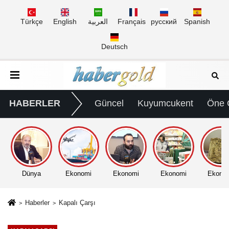
Türkçe
English
العربية
Français
русский
Spanish
Deutsch
HABERLER
Güncel
Kuyumcukent
Öne 
Dünya
Ekonomi
Ekonomi
Ekonomi
Ekono
Haberler
Kapalı Çarşı