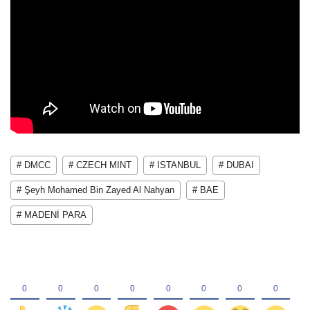
# DMCC
# CZECH MINT
# ISTANBUL
# DUBAI
# Şeyh Mohamed Bin Zayed Al Nahyan
# BAE
# MADENİ PARA