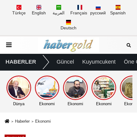
Türkçe
English
العربية
Français
русский
Spanish
Deutsch
HABERLER
Güncel
Kuyumcukent
Öne 
Dünya
Ekonomi
Ekonomi
Ekonomi
Ekono
Haberler
Ekonomi