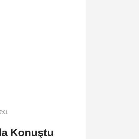
7:01
da Konuştu