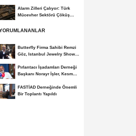
Başkanı...
Alarm Zilleri Çalıyor: Türk
Mücevher Sektörü Çöküş
Riskiyle...
 YORUMLANANLAR
Butterfly Firma Sahibi Remzi
Göz, Istanbul Jewelry Show
March 2023 Fuarını...
Pırlantacı İşadamları Derneği
Başkanı Norayr İşler, Kesme
Altın...
FASTİAD Derneğinde Önemli
Bir Toplantı Yapıldı