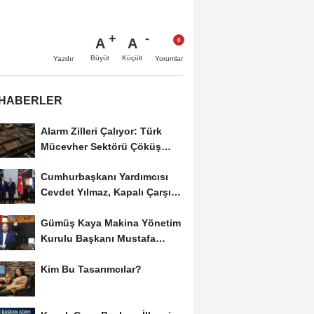
A
A
Büyüt
Küçült
Yazdır
Yorumlar
 HABERLER
Alarm Zilleri Çalıyor: Türk
Mücevher Sektörü Çöküş
Riskiyle...
Cumhurbaşkanı Yardımcısı
Cevdet Yılmaz, Kapalı Çarşı
Başkanı...
Gümüş Kaya Makina Yönetim
Kurulu Başkanı Mustafa
Gümüşdiş, Haber...
Kim Bu Tasarımcılar?