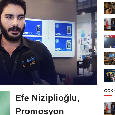
ÇOK
Efe Niziplioğlu,
Promosyon