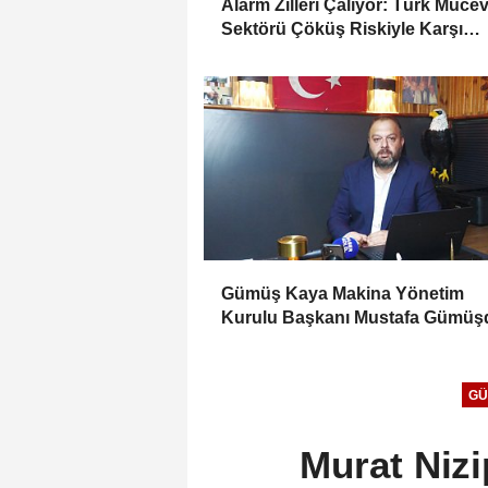
Alarm Zilleri Çalıyor: Türk Müce
Sektörü Çöküş Riskiyle Karşı
Karşıya
Gümüş Kaya Makina Yönetim
Kurulu Başkanı Mustafa Gümüşd
Haber Gold'a konuştu
GÜ
Murat Niz