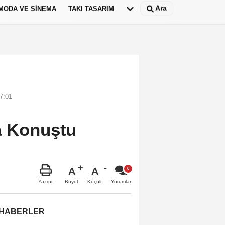
Ara
MODA VE SINEMA
TAKI TASARIM
Deutsch
panish
7:01
a Konuştu
A
A
Büyüt
Küçült
Yazdır
Yorumlar
 HABERLER