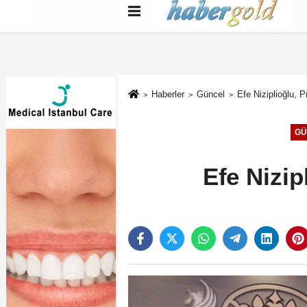
Türkçe
English
بية
Haberler
Güncel
Efe Niziplioğlu,
GÜ
Efe Nizi