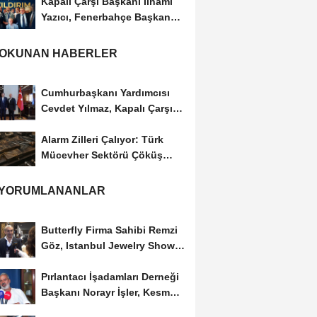
Kapalı Çarşı Başkanı İlhami
Yazıcı, Fenerbahçe Başkan
Adayı...
 OKUNAN HABERLER
Cumhurbaşkanı Yardımcısı
Cevdet Yılmaz, Kapalı Çarşı
Başkanı...
Alarm Zilleri Çalıyor: Türk
Mücevher Sektörü Çöküş
Riskiyle...
 YORUMLANANLAR
Butterfly Firma Sahibi Remzi
Göz, Istanbul Jewelry Show
March 2023 Fuarını...
Pırlantacı İşadamları Derneği
Başkanı Norayr İşler, Kesme
Altın...