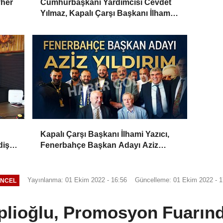
vher
Cumhurbaşkanı Yardımcısı Cevdet
Yılmaz, Kapalı Çarşı Başkanı İlhami
Yazıcı'yı Kabul Etti
Kapalı Çarşı Başkanı İlhami Yazıcı,
iş,
Fenerbahçe Başkan Adayı Aziz
Yıldırım ile Kahvaltıda Buluştu
Yayınlanma: 01 Ekim 2022 - 16:56
Güncelleme: 01 Ekim 2022 - 1
NCEL
iplioğlu, Promosyon Fuarın