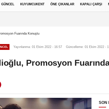
GÜNCEL
KUYUMCUKENT
ÖNE ÇIKANLAR
KAPALI ÇARŞI
العر
Français
русский
S
 Promosyon Fuarında Konuştu
Yayınlanma: 01 Ekim 2022 - 16:57
Güncelleme: 01 Ekim 2022 - 1
NCEL
plioğlu, Promosyon Fuarınd
SON