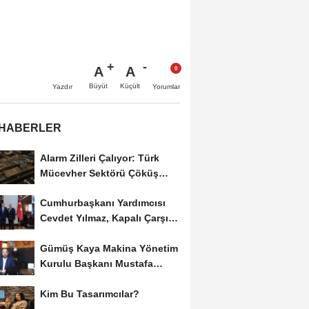
A
A
Büyüt
Küçült
Yazdır
Yorumlar
 HABERLER
Alarm Zilleri Çalıyor: Türk
Mücevher Sektörü Çöküş
Riskiyle...
Cumhurbaşkanı Yardımcısı
Cevdet Yılmaz, Kapalı Çarşı
Başkanı...
Gümüş Kaya Makina Yönetim
Kurulu Başkanı Mustafa
Gümüşdiş, Haber...
Kim Bu Tasarımcılar?