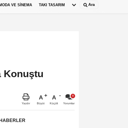
Ara
MODA VE SINEMA
TAKI TASARIM
Deutsch
panish
a Konuştu
A
A
Büyüt
Küçült
Yazdır
Yorumlar
 HABERLER