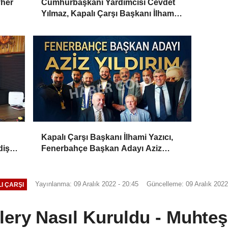
vher
Cumhurbaşkanı Yardımcısı Cevdet
Yılmaz, Kapalı Çarşı Başkanı İlhami
Yazıcı'yı Kabul Etti
Kapalı Çarşı Başkanı İlhami Yazıcı,
iş,
Fenerbahçe Başkan Adayı Aziz
Yıldırım ile Kahvaltıda Buluştu
Yayınlanma: 09 Aralık 2022 - 20:45
Güncelleme: 09 Aralık 2022
I ÇARŞI
ery Nasıl Kuruldu - Muhte