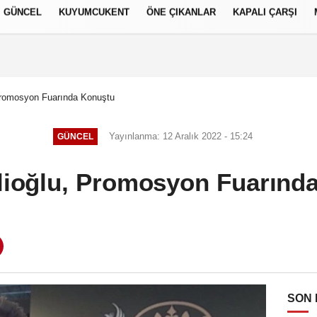
GÜNCEL
KUYUMCUKENT
ÖNE ÇIKANLAR
KAPALI ÇARŞI
العر
Français
русский
S
 Promosyon Fuarında Konuştu
Yayınlanma: 12 Aralık 2022 - 15:24
GÜNCEL
plioğlu, Promosyon Fuarınd
SON