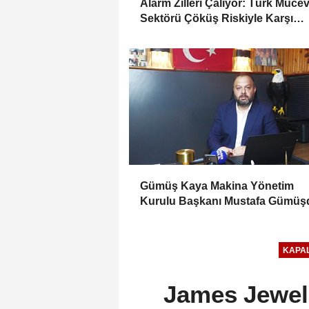
Alarm Zilleri Çalıyor: Türk Müce
Sektörü Çöküş Riskiyle Karşı
Karşıya
Gümüş Kaya Makina Yönetim
Kurulu Başkanı Mustafa Gümüşd
Haber Gold'a konuştu
KAPAL
James Jewell