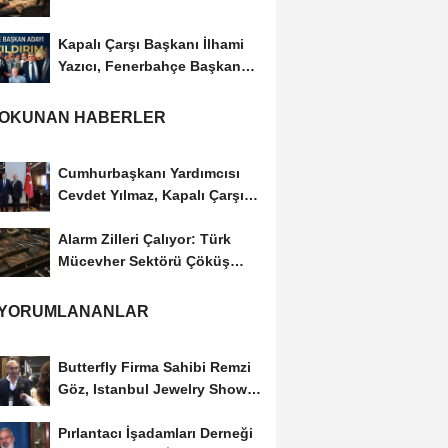
Kapalı Çarşı Başkanı İlhami
Yazıcı, Fenerbahçe Başkan
Adayı...
 OKUNAN HABERLER
Cumhurbaşkanı Yardımcısı
Cevdet Yılmaz, Kapalı Çarşı
Başkanı...
Alarm Zilleri Çalıyor: Türk
Mücevher Sektörü Çöküş
Riskiyle...
 YORUMLANANLAR
Butterfly Firma Sahibi Remzi
Göz, Istanbul Jewelry Show
March 2023 Fuarını...
Pırlantacı İşadamları Derneği