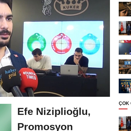
ÇOK
Efe Niziplioğlu,
Promosyon