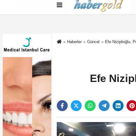
Türkçe
English
بية
Haberler
Güncel
Efe Niziplioğlu,
Efe Nizi