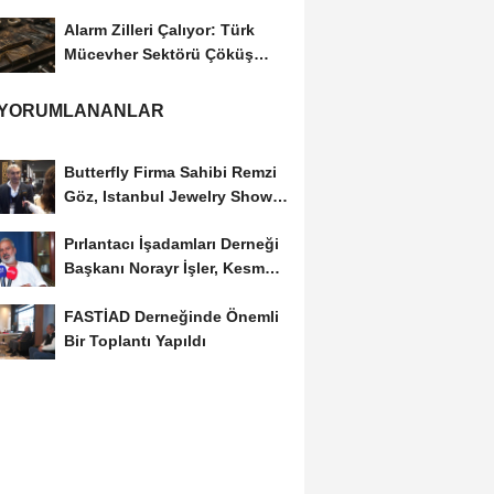
Başkanı...
Alarm Zilleri Çalıyor: Türk
Mücevher Sektörü Çöküş
Riskiyle...
 YORUMLANANLAR
Butterfly Firma Sahibi Remzi
Göz, Istanbul Jewelry Show
March 2023 Fuarını...
Pırlantacı İşadamları Derneği
Başkanı Norayr İşler, Kesme
Altın...
FASTİAD Derneğinde Önemli
Bir Toplantı Yapıldı