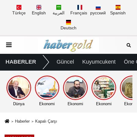
Türkçe
English
العربية
Français
русский
Spanish
Deutsch
HABERLER
Güncel
Kuyumcukent
Öne 
Dünya
Ekonomi
Ekonomi
Ekonomi
Ekono
Haberler
Kapalı Çarşı