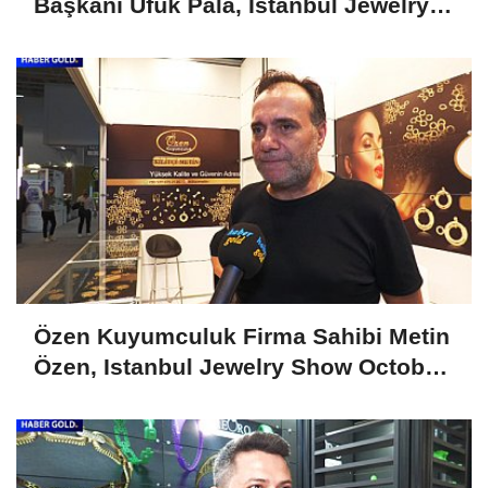
Başkanı Ufuk Pala, Istanbul Jewelry
Show April 2025'i Değerlendirdi
Özen Kuyumculuk Firma Sahibi Metin
Özen, Istanbul Jewelry Show October
2024'ü Değerlendirdi