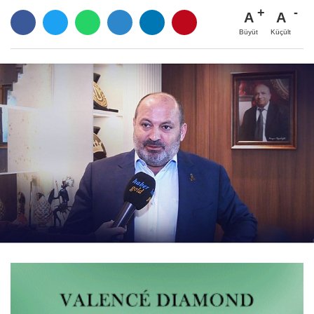
A
A
Büyüt
Küçült