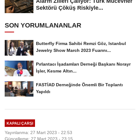
Alarm Zilleri Çalıyor: Türk Mücevher
Sektörü Çöküş Riskiyle...
SON YORUMLANANLAR
Butterfly Firma Sahibi Remzi Göz, Istanbul
Jewelry Show March 2023 Fuarını...
Pırlantacı İşadamları Derneği Başkanı Norayr
İşler, Kesme Altın...
FASTİAD Derneğinde Önemli Bir Toplantı
Yapıldı
KAPALI ÇARŞI
Yayınlanma: 27 Mart 2023 - 22:53
Güncelleme: 27 Mart 2023 - 23:15