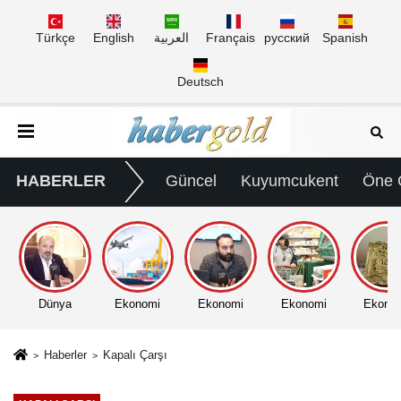
Türkçe
English
العربية
Français
русский
Spanish
Deutsch
HABERLER
Güncel
Kuyumcukent
Öne 
Dünya
Ekonomi
Ekonomi
Ekonomi
Ekono
Haberler
Kapalı Çarşı