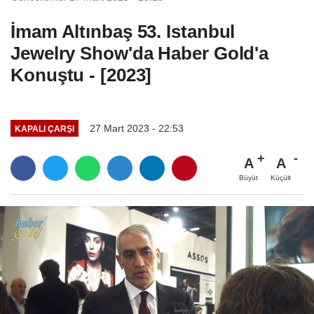
İmam Altınbaş 53. Istanbul
Jewelry Show'da Haber Gold'a
Konuştu - [2023]
27 Mart 2023 - 22:53
KAPALI ÇARŞI
A
A
Büyüt
Küçült