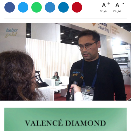
A
A
Büyüt
Küçült