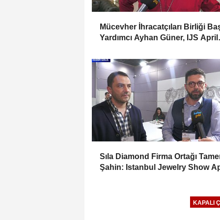
Mücevher İhracatçıları Birliği B
Yardımcı Ayhan Güner, IJS April
2025 Fuarını Değerlendirdi
Sıla Diamond Firma Ortağı Tame
Şahin: Istanbul Jewelry Show Ap
2025 Fuarını Değerlendirdi
KAPALI 