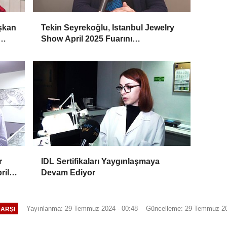
aşkan
Tekin Seyrekoğlu, Istanbul Jewelry
Show April 2025 Fuarını
Değerlendirdi
r
IDL Sertifikaları Yaygınlaşmaya
ril
Devam Ediyor
Yayınlanma: 29 Temmuz 2024 - 00:48
Güncelleme: 29 Temmuz 20
ÇARŞI