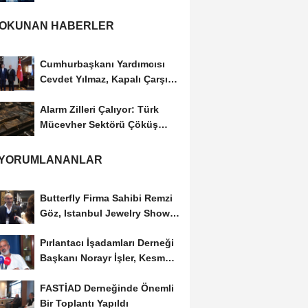
Adayı...
 OKUNAN HABERLER
Cumhurbaşkanı Yardımcısı
Cevdet Yılmaz, Kapalı Çarşı
Başkanı...
Alarm Zilleri Çalıyor: Türk
Mücevher Sektörü Çöküş
Riskiyle...
 YORUMLANANLAR
Butterfly Firma Sahibi Remzi
Göz, Istanbul Jewelry Show
March 2023 Fuarını...
Pırlantacı İşadamları Derneği
Başkanı Norayr İşler, Kesme
Altın...
FASTİAD Derneğinde Önemli
Bir Toplantı Yapıldı