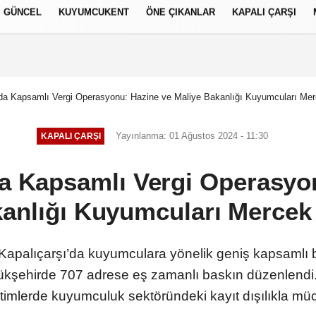
GÜNCEL
KUYUMCUKENT
ÖNE ÇIKANLAR
KAPALI ÇARŞI
العر
Français
русский
S
'da Kapsamlı Vergi Operasyonu: Hazine ve Maliye Bakanlığı Kuyumcuları Merc
Yayınlanma: 01 Ağustos 2024 - 11:30
KAPALI ÇARŞI
da Kapsamlı Vergi Operasyo
anlığı Kuyumcuları Mercek 
Kapalıçarşı’da kuyumculara yönelik geniş kapsamlı 
ükşehirde 707 adrese eş zamanlı baskın düzenlendi. Ba
etimlerde kuyumculuk sektöründeki kayıt dışılıkla müc