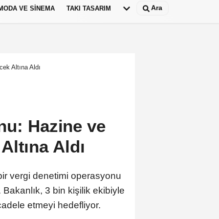
Ara
MODA VE SINEMA
TAKI TASARIM
Deutsch
panish
ek Altına Aldı
nu: Hazine ve
Altına Aldı
bir vergi denetimi operasyonu
kanlık, 3 bin kişilik ekibiyle
adele etmeyi hedefliyor.