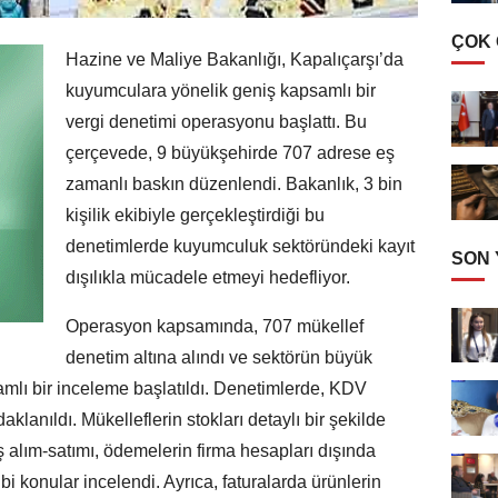
ÇOK
Hazine ve Maliye Bakanlığı, Kapalıçarşı’da
kuyumculara yönelik geniş kapsamlı bir
vergi denetimi operasyonu başlattı. Bu
çerçevede, 9 büyükşehirde 707 adrese eş
zamanlı baskın düzenlendi. Bakanlık, 3 bin
kişilik ekibiyle gerçekleştirdiği bu
denetimlerde kuyumculuk sektöründeki kayıt
SON
dışılıkla mücadele etmeyi hedefliyor.
Operasyon kapsamında, 707 mükellef
denetim altına alındı ve sektörün büyük
mlı bir inceleme başlatıldı. Denetimlerde, KDV
klanıldı. Mükelleflerin stokları detaylı bir şekilde
taş alım-satımı, ödemelerin firma hesapları dışında
ibi konular incelendi. Ayrıca, faturalarda ürünlerin