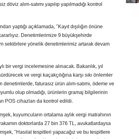
siz döviz alım-satımı yapılıp yapılmadığı kontrol
an yaptığı açıklamada, "Kayıt dışılığın önüne
ararlıyız. Denetimlerimize 9 büyükşehirde
 sektörlere yönelik denetimlerimiz artarak devam
lı bir vergi incelemesine alınacak. Bakanlık, yıl
sürdürecek ve vergi kaçakçılığına karşı sıkı önlemler
en denetimlerde, faturasız ürün alım-satımı, ödeme ve
uyumlu olup olmadığı, ürünlerin gramaj bilgilerinin
an POS cihazları da kontrol edildi.
şek, kuyumcuların ortalama aylık vergi matrahının
 rakamın doktorlarda 27 bin 376 TL, avukatlardaysa
şek, "Hasılat tespitleri yapacağız ve bu tespitlere