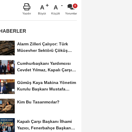
A
A
Büyüt
Küçült
Yazdır
Yorumlar
 HABERLER
Alarm Zilleri Çalıyor: Türk
Mücevher Sektörü Çöküş
Riskiyle...
Cumhurbaşkanı Yardımcısı
Cevdet Yılmaz, Kapalı Çarşı
Başkanı...
Gümüş Kaya Makina Yönetim
Kurulu Başkanı Mustafa
Gümüşdiş, Haber...
Kim Bu Tasarımcılar?
Kapalı Çarşı Başkanı İlhami
Yazıcı, Fenerbahçe Başkan