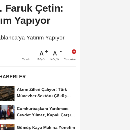
. Faruk Çetin:
rım Yapıyor
blanca'ya Yatırım Yapıyor
A
A
Büyüt
Küçült
Yazdır
Yorumlar
 HABERLER
Alarm Zilleri Çalıyor: Türk
Mücevher Sektörü Çöküş
Riskiyle...
Cumhurbaşkanı Yardımcısı
Cevdet Yılmaz, Kapalı Çarşı
Başkanı...
Gümüş Kaya Makina Yönetim