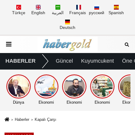
Türkçe
English
العربية
Français
русский
Spanish
Deutsch
HABERLER
Güncel
Kuyumcukent
Öne 
Dünya
Ekonomi
Ekonomi
Ekonomi
Ekono
Haberler
Kapalı Çarşı