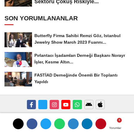
Sektörü Çöküş Riskiyle...
SON YORUMLANANLAR
Butterfly Firma Sahibi Remzi Göz, Istanbul
Jewelry Show March 2023 Fuarını...
Pırlantacı İşadamları Derneği Başkanı Norayr
İşler, Kesme Altın...
FASTİAD Derneğinde Önemli Bir Toplantı
Yapıldı
Künye
İletişim
Çerez Politikası
Gizlilik İlkeleri
Yorumlar
Yorumlar