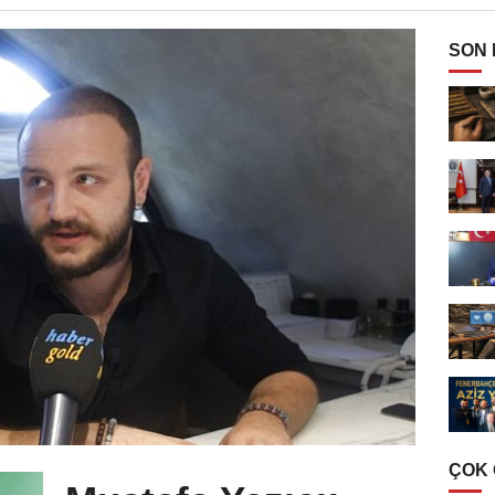
SON
ÇOK