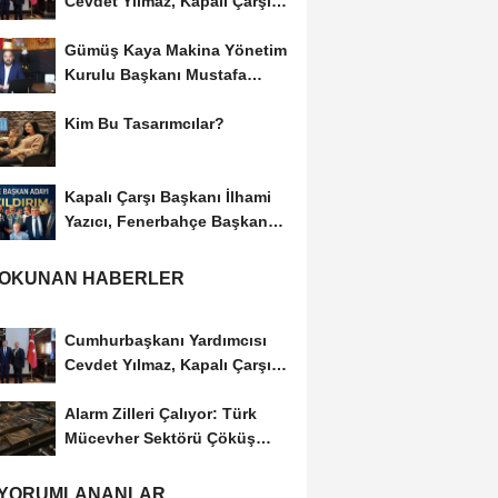
Cevdet Yılmaz, Kapalı Çarşı
Başkanı...
Gümüş Kaya Makina Yönetim
Kurulu Başkanı Mustafa
Gümüşdiş, Haber...
Kim Bu Tasarımcılar?
Kapalı Çarşı Başkanı İlhami
Yazıcı, Fenerbahçe Başkan
Adayı...
 OKUNAN HABERLER
Cumhurbaşkanı Yardımcısı
Cevdet Yılmaz, Kapalı Çarşı
Başkanı...
Alarm Zilleri Çalıyor: Türk
Mücevher Sektörü Çöküş
Riskiyle...
 YORUMLANANLAR