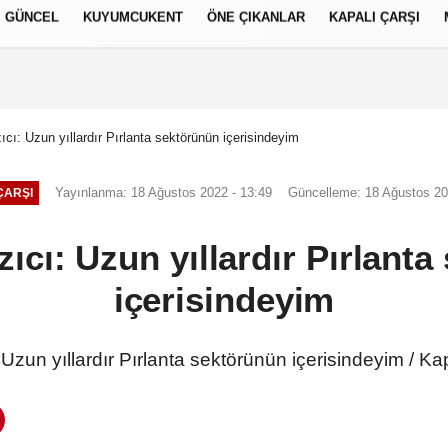
GÜNCEL
KUYUMCUKENT
ÖNE ÇIKANLAR
KAPALI ÇARŞI
العر
Français
русский
S
cı: Uzun yıllardır Pırlanta sektörünün içerisindeyim
Yayınlanma: 18 Ağustos 2022 - 13:49
Güncelleme: 18 Ağustos 20
ÇARŞI
ıcı: Uzun yıllardır Pırlant
içerisindeyim
Uzun yıllardır Pırlanta sektörünün içerisindeyim / Ka