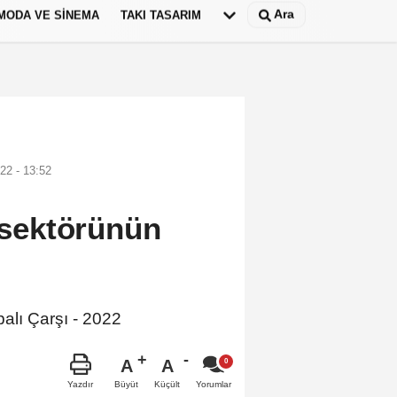
Ara
MODA VE SINEMA
TAKI TASARIM
Deutsch
panish
22 - 13:52
a sektörünün
palı Çarşı - 2022
A
A
Büyüt
Küçült
Yazdır
Yorumlar