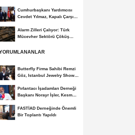
Cumhurbaşkanı Yardımcısı
Cevdet Yılmaz, Kapalı Çarşı
Başkanı...
Alarm Zilleri Çalıyor: Türk
Mücevher Sektörü Çöküş
Riskiyle...
 YORUMLANANLAR
Butterfly Firma Sahibi Remzi
Göz, Istanbul Jewelry Show
March 2023 Fuarını...
Pırlantacı İşadamları Derneği
Başkanı Norayr İşler, Kesme
Altın...
FASTİAD Derneğinde Önemli
Bir Toplantı Yapıldı