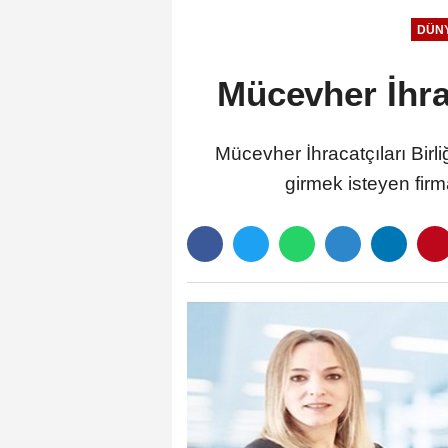
DÜN
Mücevher İhrac
Mücevher İhracatçıları Bir
girmek isteyen fir