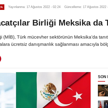
Yayınlanma: 17 Ağustos 2022 - 02:24
Güncelleme: 17 Ağustos 2022 -
YA
atçılar Birliği Meksika da T
liği (MİB), Türk mücevher sektörünün Meksika’da tanı
malara ücretsiz danışmanlık sağlanması amacıyla bölg
SON