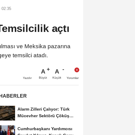
 02:35
emsilcilik açtı
tılması ve Meksika pazarına
eye temsilci atadı.
A
A
Büyüt
Küçült
Yazdır
Yorumlar
 HABERLER
Alarm Zilleri Çalıyor: Türk
Mücevher Sektörü Çöküş
Riskiyle...
Cumhurbaşkanı Yardımcısı