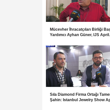
Mücevher İhracatçıları Birliği B
Yardımcı Ayhan Güner, IJS April
2025 Fuarını Değerlendirdi
Sıla Diamond Firma Ortağı Tame
Şahin: Istanbul Jewelry Show Ap
2025 Fuarını Değerlendirdi