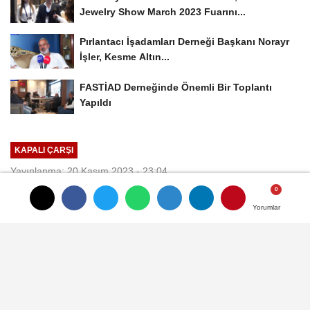
Jewelry Show March 2023 Fuarını...
Pırlantacı İşadamları Derneği Başkanı Norayr
İşler, Kesme Altın...
FASTİAD Derneğinde Önemli Bir Toplantı
Yapıldı
KAPALI ÇARŞI
Yayınlanma: 20 Kasım 2023 - 23:04
Güncelleme: 21 Kasım 2023 - 10:59
Yorumlar
Yorumlar
Besay Kuyumculuk Firma Sahibi
Ömer Kaya, Altına Getirilen Kota
"Banka Yoluyla" Çözülemez