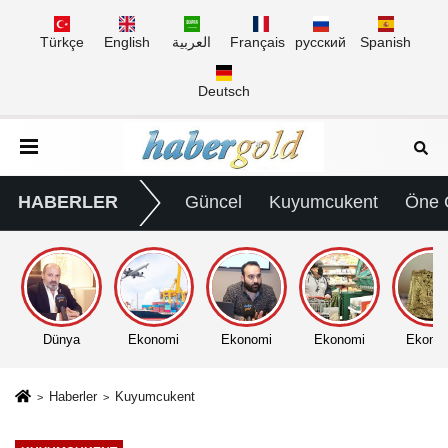
Türkçe
English
العربية
Français
русский
Spanish
Deutsch
HABERLER
Güncel
Kuyumcukent
Öne 
Dünya
Ekonomi
Ekonomi
Ekonomi
Ekono
Haberler
Kuyumcukent