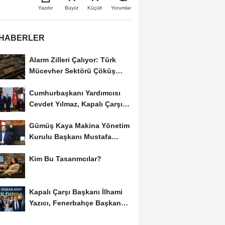
Büyüt
Küçült
Yazdır
Yorumlar
 HABERLER
Alarm Zilleri Çalıyor: Türk
Mücevher Sektörü Çöküş
Riskiyle...
Cumhurbaşkanı Yardımcısı
Cevdet Yılmaz, Kapalı Çarşı
Başkanı...
Gümüş Kaya Makina Yönetim
Kurulu Başkanı Mustafa
Gümüşdiş, Haber...
Kim Bu Tasarımcılar?
Kapalı Çarşı Başkanı İlhami
Yazıcı, Fenerbahçe Başkan
Adayı...