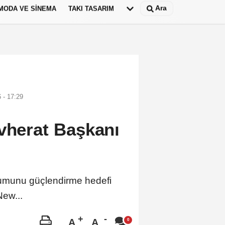
Ara
MODA VE SINEMA
TAKI TASARIM
Deutsch
panish
 - 17:29
evherat Başkanı
umunu güçlendirme hedefi
New...
A
A