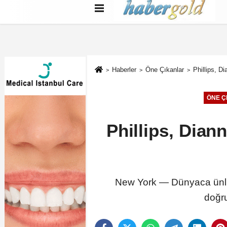
Türkçe
English
بية
Haberler
Öne Çıkanlar
Phillips, D
ÖNE Ç
Phillips, Dian
New York — Dünyaca ünlü
doğru