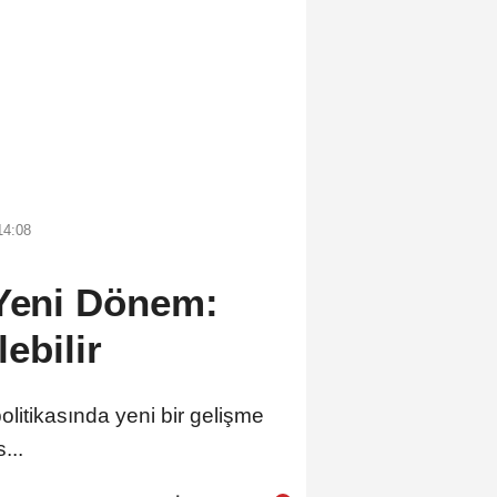
14:08
 Yeni Dönem:
ebilir
litikasında yeni bir gelişme
...