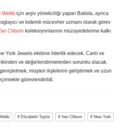
d Webb
için arşiv yöneticiliği yapan Batista, ayrıca
loglayıcı ve kıdemli mücevher uzmanı olarak görev
an Cliburn
koleksiyonlarının müzayedelerine katkı
ew York Jewels ekibine liderlik edecek. Canlı ve
arikinden ve değerlendirmelerden sorumlu olacak.
 genişletmek, müşteri ilişkilerini geliştirmek ve uzun
eçirmekle görevlendirildi.
 Webb
# Elizabeth Taylor
# Van Cliburn
# New York