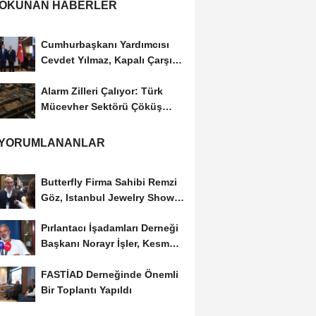
 OKUNAN HABERLER
Cumhurbaşkanı Yardımcısı
Cevdet Yılmaz, Kapalı Çarşı
Başkanı...
Alarm Zilleri Çalıyor: Türk
Mücevher Sektörü Çöküş
Riskiyle...
 YORUMLANANLAR
Butterfly Firma Sahibi Remzi
Göz, Istanbul Jewelry Show
March 2023 Fuarını...
Pırlantacı İşadamları Derneği
Başkanı Norayr İşler, Kesme
Altın...
FASTİAD Derneğinde Önemli
Bir Toplantı Yapıldı