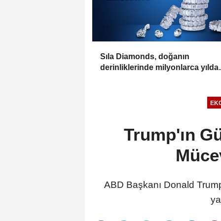
Sıla Diamonds, doğanın
derinliklerinde milyonlarca yılda
oluşan en değerli taşlardan biridi
EK
Trump'ın Gü
Mücev
ABD Başkanı Donald Trump’ın
ya