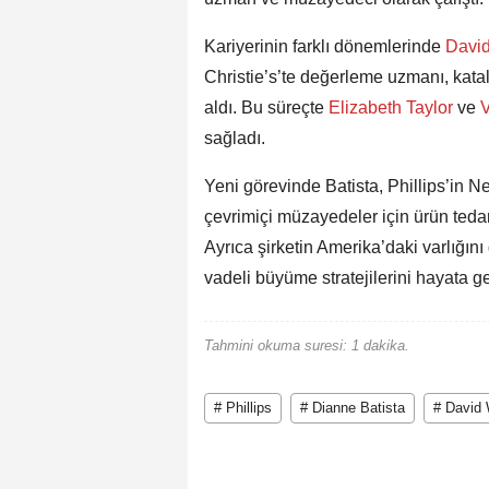
Kariyerinin farklı dönemlerinde
Davi
Christie’s’te değerleme uzmanı, kata
aldı. Bu süreçte
Elizabeth Taylor
ve
V
sağladı.
Yeni görevinde Batista, Phillips’in N
çevrimiçi müzayedeler için ürün ted
Ayrıca şirketin Amerika’daki varlığını
vadeli büyüme stratejilerini hayata g
Tahmini okuma suresi: 1 dakika.
# Phillips
# Dianne Batista
# David