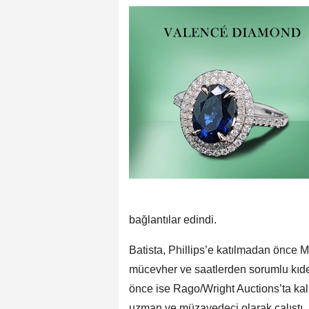
bağlantılar edindi.
Batista, Phillips’e katılmadan önce
mücevher ve saatlerden sorumlu kıde
önce ise Rago/Wright Auctions’ta kal
uzman ve müzayedeci olarak çalıştı.