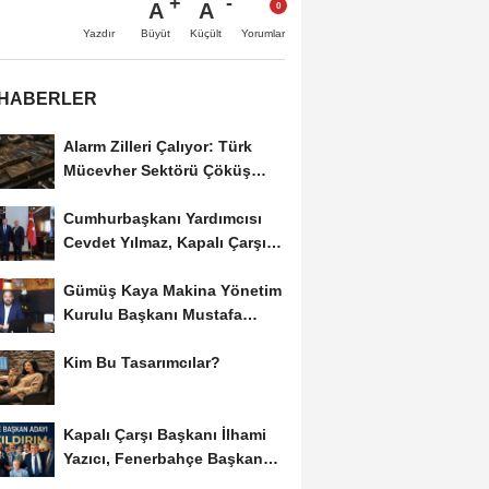
A
A
Büyüt
Küçült
Yazdır
Yorumlar
 HABERLER
Alarm Zilleri Çalıyor: Türk
Mücevher Sektörü Çöküş
Riskiyle...
Cumhurbaşkanı Yardımcısı
Cevdet Yılmaz, Kapalı Çarşı
Başkanı...
Gümüş Kaya Makina Yönetim
Kurulu Başkanı Mustafa
Gümüşdiş, Haber...
Kim Bu Tasarımcılar?
Kapalı Çarşı Başkanı İlhami
Yazıcı, Fenerbahçe Başkan
Adayı...