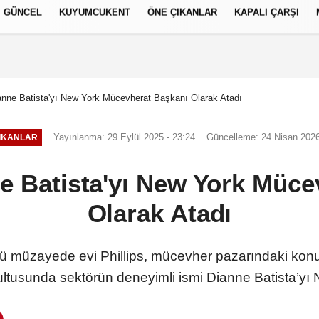
GÜNCEL
KUYUMCUKENT
ÖNE ÇIKANLAR
KAPALI ÇARŞI
العر
Français
русский
S
ianne Batista'yı New York Mücevherat Başkanı Olarak Atadı
Yayınlanma: 29 Eylül 2025 - 23:24
Güncelleme: 24 Nisan 2026
IKANLAR
ne Batista'yı New York Müc
Olarak Atadı
 müzayede evi Phillips, mücevher pazarındaki kon
ltusunda sektörün deneyimli ismi Dianne Batista’yı 