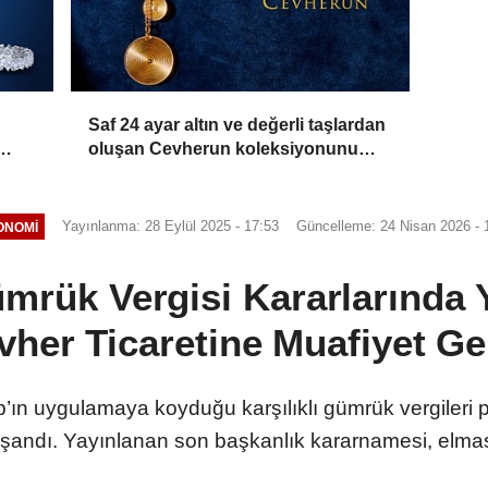
Saf 24 ayar altın ve değerli taşlardan
oluşan Cevherun koleksiyonunu
r.
keşfedin ve büyüsünü keşfedin
Yayınlanma: 28 Eylül 2025 - 17:53
Güncelleme: 24 Nisan 2026 - 
ONOMI
mrük Vergisi Kararlarında
her Ticaretine Muafiyet Gel
 uygulamaya koyduğu karşılıklı gümrük vergileri po
şandı. Yayınlanan son başkanlık kararnamesi, elmas