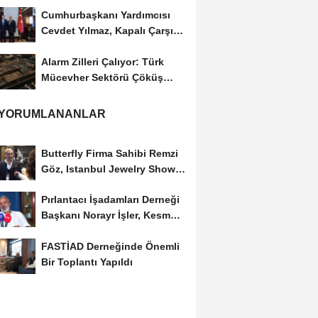
Cumhurbaşkanı Yardımcısı
Cevdet Yılmaz, Kapalı Çarşı
Başkanı...
Alarm Zilleri Çalıyor: Türk
Mücevher Sektörü Çöküş
Riskiyle...
 YORUMLANANLAR
Butterfly Firma Sahibi Remzi
Göz, Istanbul Jewelry Show
March 2023 Fuarını...
Pırlantacı İşadamları Derneği
Başkanı Norayr İşler, Kesme
Altın...
FASTİAD Derneğinde Önemli
Bir Toplantı Yapıldı