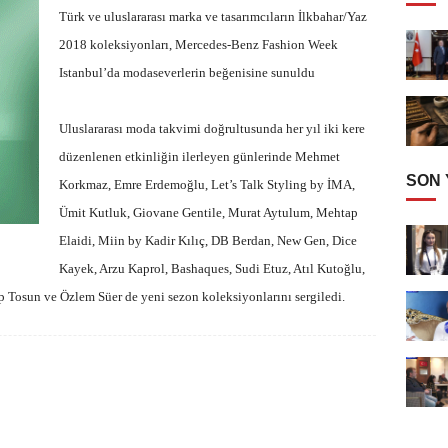
Türk ve uluslararası marka ve tasarımcıların İlkbahar/Yaz
2018 koleksiyonları, Mercedes-Benz Fashion Week
Istanbul’da modaseverlerin beğenisine sunuldu
Uluslararası moda takvimi doğrultusunda her yıl iki kere
düzenlenen etkinliğin ilerleyen günlerinde Mehmet
SON
Korkmaz, Emre Erdemoğlu, Let’s Talk Styling by İMA,
Ümit Kutluk, Giovane Gentile, Murat Aytulum, Mehtap
Elaidi, Miin by Kadir Kılıç, DB Berdan, New Gen, Dice
Kayek, Arzu Kaprol, Bashaques, Sudi Etuz, Atıl Kutoğlu,
 Tosun ve Özlem Süer de yeni sezon koleksiyonlarını sergiledi.