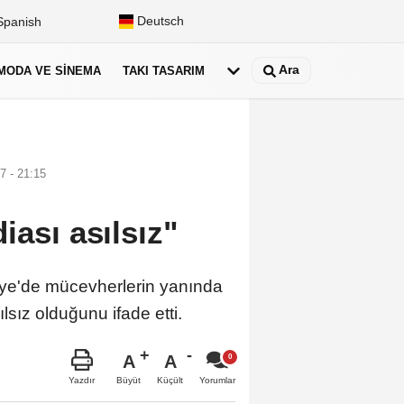
Deutsch
panish
Ara
MODA VE SINEMA
TAKI TASARIM
7 - 21:15
iası asılsız"
iye'de mücevherlerin yanında
lsız olduğunu ifade etti.
A
A
Büyüt
Küçült
Yazdır
Yorumlar