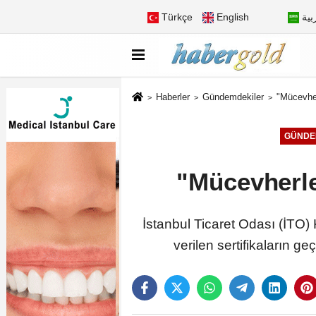
Türkçe
English
بية
Haberler
Gündemdekiler
"Mücevherl
GÜNDE
"Mücevherler
İstanbul Ticaret Odası (İTO
verilen sertifikaların g