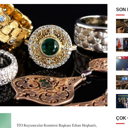
SON
ÇOK
İTO Kuyumcular Komitesi Başkanı Erhan Hoşhanlı,