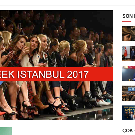
SON
ÇOK