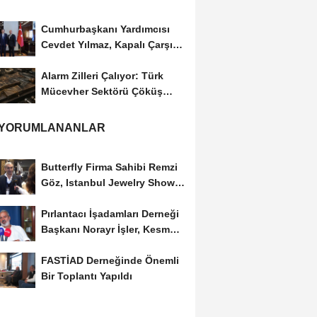
Cumhurbaşkanı Yardımcısı
Cevdet Yılmaz, Kapalı Çarşı
Başkanı...
Alarm Zilleri Çalıyor: Türk
Mücevher Sektörü Çöküş
Riskiyle...
 YORUMLANANLAR
Butterfly Firma Sahibi Remzi
Göz, Istanbul Jewelry Show
March 2023 Fuarını...
Pırlantacı İşadamları Derneği
Başkanı Norayr İşler, Kesme
Altın...
FASTİAD Derneğinde Önemli
Bir Toplantı Yapıldı