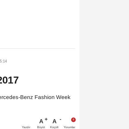
5:14
2017
, Mercedes-Benz Fashion Week
A
A
Büyüt
Küçült
Yazdır
Yorumlar