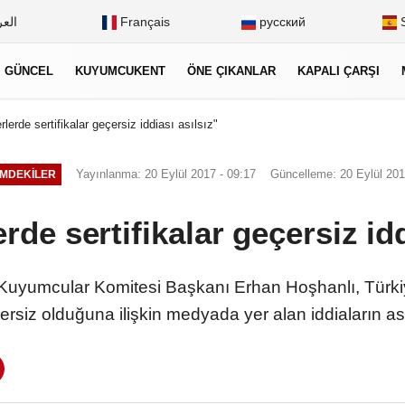
العر
Français
русский
S
GÜNCEL
KUYUMCUKENT
ÖNE ÇIKANLAR
KAPALI ÇARŞI
erde sertifikalar geçersiz iddiası asılsız"
Yayınlanma: 20 Eylül 2017 - 09:17
Güncelleme: 20 Eylül 201
MDEKILER
de sertifikalar geçersiz idd
) Kuyumcular Komitesi Başkanı Erhan Hoşhanlı, Türk
eçersiz olduğuna ilişkin medyada yer alan iddiaların ası