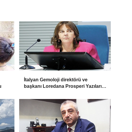
İtalyan Gemoloji direktörü ve
u
başkanı Loredana Prosperi Yazıları
ile Habergold da