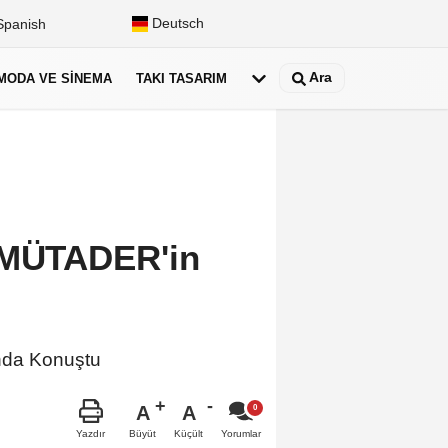
Deutsch
panish
Ara
MODA VE SINEMA
TAKI TASARIM
, MÜTADER'in
nda Konuştu
A
A
Büyüt
Küçült
Yazdır
Yorumlar