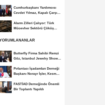
Cumhurbaşkanı Yardımcısı
Cevdet Yılmaz, Kapalı Çarşı
Başkanı...
Alarm Zilleri Çalıyor: Türk
Mücevher Sektörü Çöküş
Riskiyle...
 YORUMLANANLAR
Butterfly Firma Sahibi Remzi
Göz, Istanbul Jewelry Show
March 2023 Fuarını...
Pırlantacı İşadamları Derneği
Başkanı Norayr İşler, Kesme
Altın...
FASTİAD Derneğinde Önemli
Bir Toplantı Yapıldı