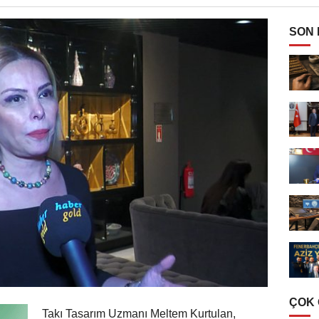
SON
ÇOK
Takı Tasarım Uzmanı Meltem Kurtulan,