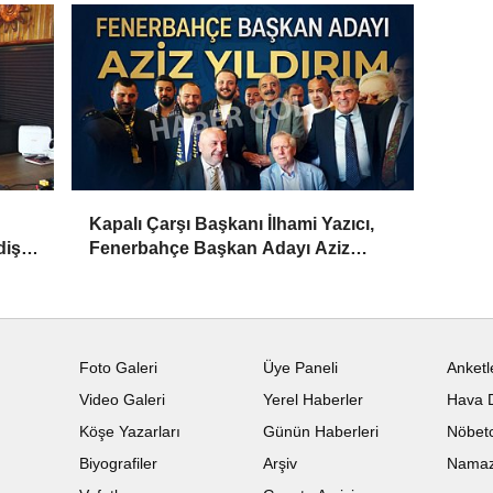
Kapalı Çarşı Başkanı İlhami Yazıcı,
iş,
Fenerbahçe Başkan Adayı Aziz
Yıldırım ile Kahvaltıda Buluştu
Foto Galeri
Üye Paneli
Anketl
Video Galeri
Yerel Haberler
Hava 
Köşe Yazarları
Günün Haberleri
Nöbetc
Biyografiler
Arşiv
Namaz 