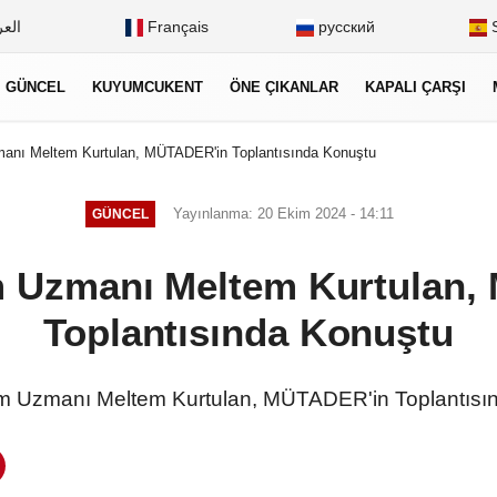
العر
Français
русский
S
GÜNCEL
KUYUMCUKENT
ÖNE ÇIKANLAR
KAPALI ÇARŞI
manı Meltem Kurtulan, MÜTADER'in Toplantısında Konuştu
Yayınlanma: 20 Ekim 2024 - 14:11
GÜNCEL
m Uzmanı Meltem Kurtulan
Toplantısında Konuştu
ım Uzmanı Meltem Kurtulan, MÜTADER'in Toplantısı