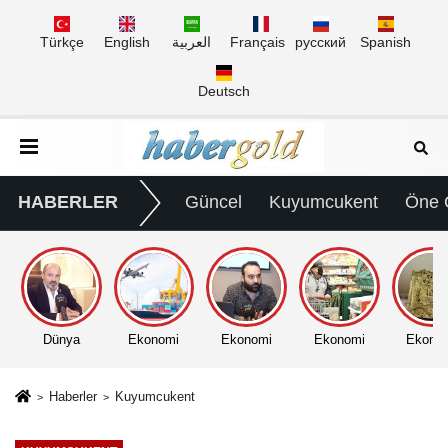
Türkçe
English
العربية
Français
русский
Spanish
Deutsch
HABERLER
Güncel
Kuyumcukent
Öne 
Dünya
Ekonomi
Ekonomi
Ekonomi
Ekono
Haberler
Kuyumcukent