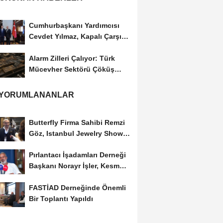
Cumhurbaşkanı Yardımcısı
Cevdet Yılmaz, Kapalı Çarşı
Başkanı...
Alarm Zilleri Çalıyor: Türk
Mücevher Sektörü Çöküş
Riskiyle...
 YORUMLANANLAR
Butterfly Firma Sahibi Remzi
Göz, Istanbul Jewelry Show
March 2023 Fuarını...
Pırlantacı İşadamları Derneği
Başkanı Norayr İşler, Kesme
Altın...
FASTİAD Derneğinde Önemli
Bir Toplantı Yapıldı