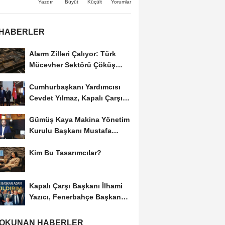
Büyüt
Küçült
Yazdır
Yorumlar
 HABERLER
Alarm Zilleri Çalıyor: Türk
Mücevher Sektörü Çöküş
Riskiyle...
Cumhurbaşkanı Yardımcısı
Cevdet Yılmaz, Kapalı Çarşı
Başkanı...
Gümüş Kaya Makina Yönetim
Kurulu Başkanı Mustafa
Gümüşdiş, Haber...
Kim Bu Tasarımcılar?
Kapalı Çarşı Başkanı İlhami
Yazıcı, Fenerbahçe Başkan
Adayı...
 OKUNAN HABERLER