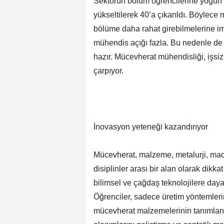
Sektörün bölüm öğrencilerine yoğun ta
yükseltilerek 40’a çıkarıldı. Böylec
bölüme daha rahat girebilmelerine i
mühendis açığı fazla. Bu nedenle de 
hazır. Mücevherat mühendisliği, işsi
çarpıyor.
İnovasyon yeteneği kazandırıyor
Mücevherat, malzeme, metalurji, made
disiplinler arası bir alan olarak dikk
bilimsel ve çağdaş teknolojilere daya
Öğrenciler, sadece üretim yöntemlerin
mücevherat malzemelerinin tanımlanm