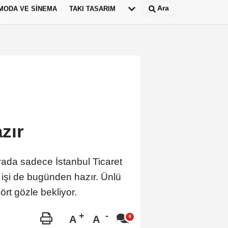
Ara
MODA VE SINEMA
TAKI TASARIM
Deutsch
panish
zır
ada sadece İstanbul Ticaret
 işi de bugünden hazır. Ünlü
ört gözle bekliyor.
A
A