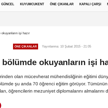
GÜNCEL
KUYUMCUKENT
ÖNE ÇIKANLAR
KAPALI ÇARŞI
العر
Français
русский
S
okuyanların işi hazır
Yayınlanma: 10 Şubat 2015 - 21:05
ÖNE ÇIKANLAR
 bölümde okuyanların işi ha
rinden olan mücevherat mühendisliğinin eğitimi düny
 Bölümde şu anda 70 öğrenci eğitim görüyor. Tümünün
rı, öğrencilerin mezuniyet diplomalarını almalarını d