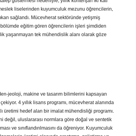
lep göstermesi nedeniyle, yıllık kontenjan iki katı
e meslek liselerinden kuyumculuk mezunu öğrencilerin,
mkan sağlandı. Mücevherat sektöründe yetişmiş
bölümde eğitim gören öğrencilerin işleri şimdiden
zlik yaşanmayan tek mühendislik alanı olarak göze
n-jeoloji, makine ve tasarım bilimlerini kapsayan
at çekiyor. 4 yıllık lisans programı, mücevherat alanında
lı üretimi hedef alan bir imalat mühendisliği programı.
i değil, uluslararası normlara göre doğal ve sentetik
ası ve sınıflandırılmasını da öğreniyor. Kuyumculuk