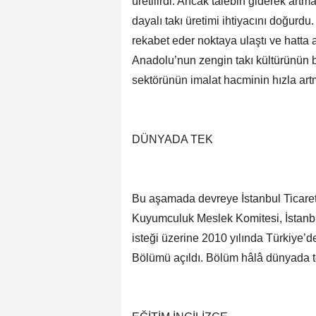
üretilirdi. Ancak talebin giderek art
dayalı takı üretimi ihtiyacını doğurdu.
rekabet eder noktaya ulaştı ve hatta a
Anadolu’nun zengin takı kültürünün 
sektörünün imalat hacminin hızla art
DÜNYADA TEK
Bu aşamada devreye İstanbul Ticaret Ü
Kuyumculuk Meslek Komitesi, İstanbu
isteği üzerine 2010 yılında Türkiye’
Bölümü açıldı. Bölüm hâlâ dünyada te