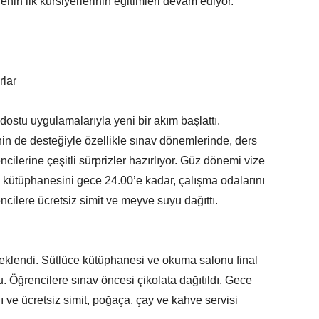
nin ilk kursiyerlerinin eğitimleri devam ediyor.
rlar
 dostu uygulamalarıyla yeni bir akım başlattı.
nin de desteğiyle özellikle sınav dönemlerinde, ders
cilerine çeşitli sürprizler hazırlıyor. Güz dönemi vize
 kütüphanesini gece 24.00’e kadar, çalışma odalarını
encilere ücretsiz simit ve meyve suyu dağıttı.
 eklendi. Sütlüce kütüphanesi ve okuma salonu final
u. Öğrencilere sınav öncesi çikolata dağıtıldı. Gece
 ve ücretsiz simit, poğaça, çay ve kahve servisi