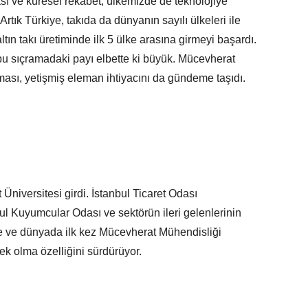
ması ve küresel rekabet, ülkemizde de teknolojiye
 Artık Türkiye, takıda da dünyanın sayılı ülkeleri ile
ltın takı üretiminde ilk 5 ülke arasına girmeyi başardı.
bu sıçramadaki payı elbette ki büyük. Mücevherat
ması, yetişmiş eleman ihtiyacını da gündeme taşıdı.
niversitesi girdi. İstanbul Ticaret Odası
l Kuyumcular Odası ve sektörün ileri gelenlerinin
de ve dünyada ilk kez Mücevherat Mühendisliği
k olma özelliğini sürdürüyor.