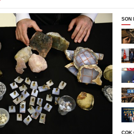
SON
ÇOK