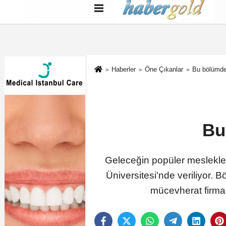
Türkçe
English
بية
Haberler
Öne Çıkanlar
Bu bölümde 
Bu
Geleceğin popüler meslekle
Üniversitesi'nde veriliyor.
mücevherat firmala