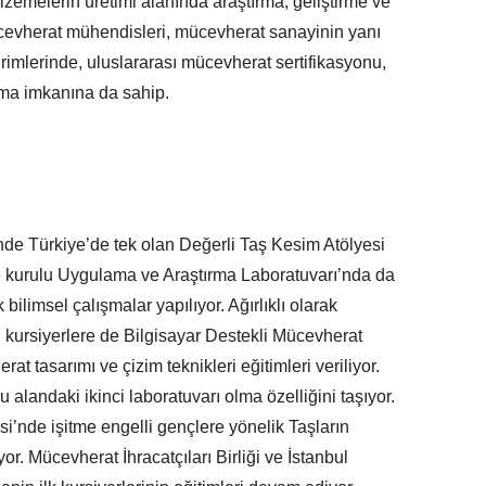
alzemelerin üretimi alanında araştırma, geliştirme ve
cevherat mühendisleri, mücevherat sanayinin yanı
birimlerinde, uluslararası mücevherat sertifikasyonu,
ışma imkanına da sahip.
inde Türkiye’de tek olan Değerli Taş Kesim Atölyesi
 kurulu Uygulama ve Araştırma Laboratuvarı’nda da
bilimsel çalışmalar yapılıyor. Ağırlıklı olarak
kursiyerlere de Bilgisayar Destekli Mücevherat
rat tasarımı ve çizim teknikleri eğitimleri veriliyor.
u alandaki ikinci laboratuvarı olma özelliğini taşıyor.
i’nde işitme engelli gençlere yönelik Taşların
r. Mücevherat İhracatçıları Birliği ve İstanbul