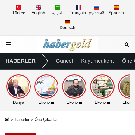
Türkçe
English
العربية
Français
русский
Spanish
Deutsch
HABERLER
Güncel
Kuyumcukent
Öne 
Dünya
Ekonomi
Ekonomi
Ekonomi
Ekono
Haberler
Öne Çıkanlar