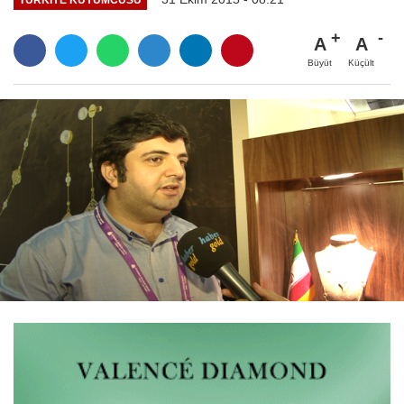
A
A
Büyüt
Küçült