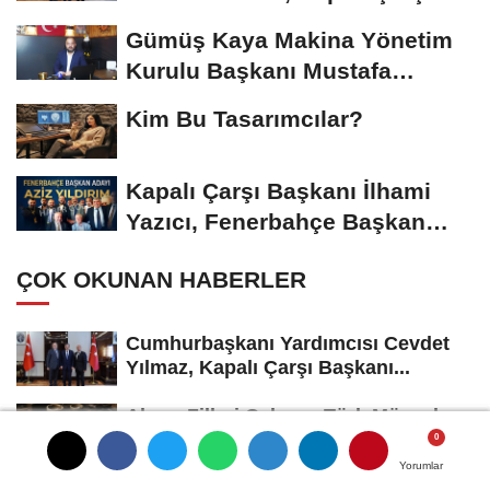
Başkanı...
Gümüş Kaya Makina Yönetim
Kurulu Başkanı Mustafa
Gümüşdiş, Haber...
Kim Bu Tasarımcılar?
Kapalı Çarşı Başkanı İlhami
Yazıcı, Fenerbahçe Başkan
Adayı...
ÇOK OKUNAN HABERLER
Cumhurbaşkanı Yardımcısı Cevdet
Yılmaz, Kapalı Çarşı Başkanı...
Alarm Zilleri Çalıyor: Türk Mücevher
Sektörü Çöküş Riskiyle...
Yorumlar
Yorumlar
Yorumlar