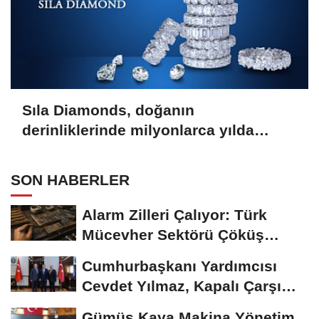
Sıla Diamonds, doğanın
derinliklerinde milyonlarca yılda
oluşan en değerli taşlardan biridir.
SON HABERLER
Alarm Zilleri Çalıyor: Türk
Mücevher Sektörü Çöküş
Riskiyle...
Cumhurbaşkanı Yardımcısı
Cevdet Yılmaz, Kapalı Çarşı
Başkanı...
Gümüş Kaya Makina Yönetim