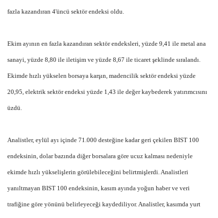
fazla kazandıran 4'üncü sektör endeksi oldu.
Ekim ayının en fazla kazandıran sektör endeksleri, yüzde 9,41 ile metal ana
sanayi, yüzde 8,80 ile iletişim ve yüzde 8,67 ile ticaret şeklinde sıralandı.
Ekimde hızlı yükselen borsaya karşın, madencilik sektör endeksi yüzde
20,95, elektrik sektör endeksi yüzde 1,43 ile değer kaybederek yatırımcısını
üzdü.
Analistler, eylül ayı içinde 71.000 desteğine kadar geri çekilen BIST 100
endeksinin, dolar bazında diğer borsalara göre ucuz kalması nedeniyle
ekimde hızlı yükselişlerin görülebileceğini belirtmişlerdi. Analistleri
yanıltmayan BIST 100 endeksinin, kasım ayında yoğun haber ve veri
trafiğine göre yönünü belirleyeceği kaydediliyor. Analistler, kasımda yurt