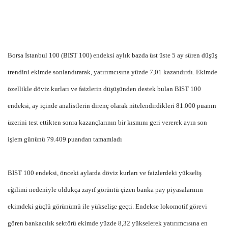
Borsa İstanbul 100 (BIST 100) endeksi aylık bazda üst üste 5 ay süren düşüş
trendini ekimde sonlandırarak, yatırımcısına yüzde 7,01 kazandırdı. Ekimde
özellikle döviz kurları ve faizlerin düşüşünden destek bulan BIST 100
endeksi, ay içinde analistlerin direnç olarak nitelendirdikleri 81.000 puanın
üzerini test ettikten sonra kazançlarının bir kısmını geri vererek ayın son
işlem gününü 79.409 puandan tamamladı
BIST 100 endeksi, önceki aylarda döviz kurları ve faizlerdeki yükseliş
eğilimi nedeniyle oldukça zayıf görüntü çizen banka pay piyasalarının
ekimdeki güçlü görünümü ile yükselişe geçti. Endekse lokomotif görevi
gören bankacılık sektörü ekimde yüzde 8,32 yükselerek yatırımcısına en