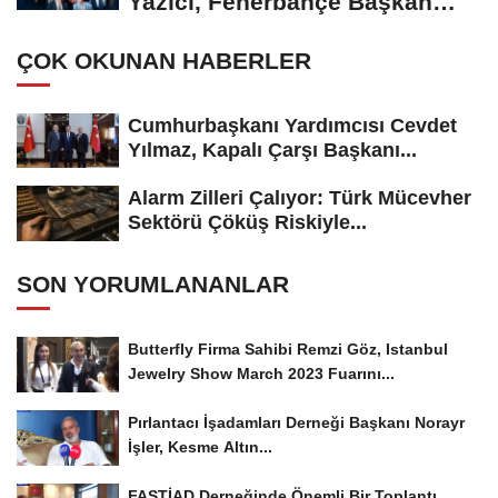
Yazıcı, Fenerbahçe Başkan
Adayı...
ÇOK OKUNAN HABERLER
Cumhurbaşkanı Yardımcısı Cevdet
Yılmaz, Kapalı Çarşı Başkanı...
Alarm Zilleri Çalıyor: Türk Mücevher
Sektörü Çöküş Riskiyle...
SON YORUMLANANLAR
Butterfly Firma Sahibi Remzi Göz, Istanbul
Jewelry Show March 2023 Fuarını...
Pırlantacı İşadamları Derneği Başkanı Norayr
İşler, Kesme Altın...
FASTİAD Derneğinde Önemli Bir Toplantı