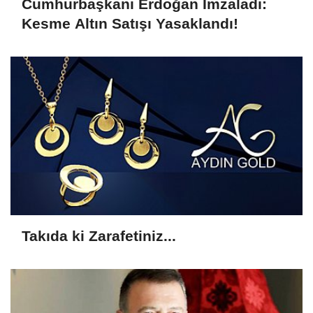
Cumhurbaşkanı Erdoğan İmzaladı:
Kesme Altın Satışı Yasaklandı!
Takıda ki Zarafetiniz...