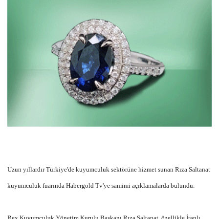
Uzun yıllardır Türkiye'de kuyumculuk sektörüne hizmet sunan Rıza Saltanat
kuyumculuk fuarında Habergold Tv'ye samimi açıklamalarda bulundu.
Rex Kuyumculuk Yönetim Kurulu Başkanı Rıza Saltanat, özellikle İranlı