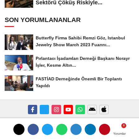
Sektörü Çöküş Riskiyle...
SON YORUMLANANLAR
Butterfly Firma Sahibi Remzi Göz, Istanbul
Jewelry Show March 2023 Fuarını...
Pırlantacı İşadamları Derneği Başkanı Norayr
İşler, Kesme Altın...
FASTİAD Derneğinde Önemli Bir Toplantı
Yapıldı
Künye
İletişim
Çerez Politikası
Gizlilik İlkeleri
Yorumlar
Yorumlar