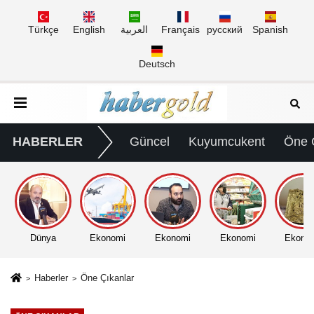
Türkçe
English
العربية
Français
русский
Spanish
Deutsch
HABERLER
Güncel
Kuyumcukent
Öne 
Dünya
Ekonomi
Ekonomi
Ekonomi
Ekono
Haberler
Öne Çıkanlar