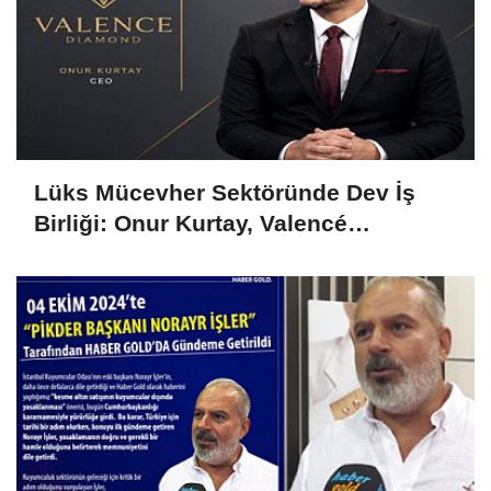
Lüks Mücevher Sektöründe Dev İş
Birliği: Onur Kurtay, Valencé
Diamond'ın Hem CEO'su Hem Ortağı
Oldu!