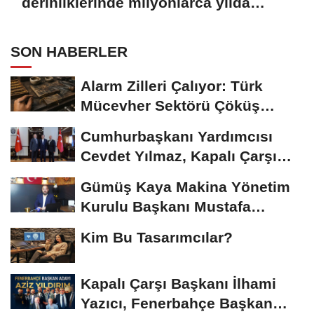
derinliklerinde milyonlarca yılda
oluşan en değerli taşlardan biridir.
SON HABERLER
Alarm Zilleri Çalıyor: Türk
Mücevher Sektörü Çöküş
Riskiyle...
Cumhurbaşkanı Yardımcısı
Cevdet Yılmaz, Kapalı Çarşı
Başkanı...
Gümüş Kaya Makina Yönetim
Kurulu Başkanı Mustafa
Gümüşdiş, Haber...
Kim Bu Tasarımcılar?
Kapalı Çarşı Başkanı İlhami
Yazıcı, Fenerbahçe Başkan