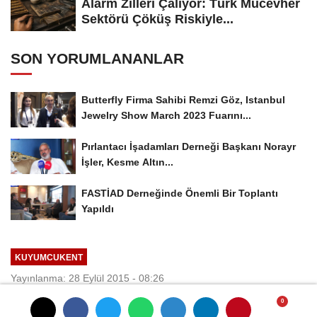
Alarm Zilleri Çalıyor: Türk Mücevher
Sektörü Çöküş Riskiyle...
SON YORUMLANANLAR
Butterfly Firma Sahibi Remzi Göz, Istanbul
Jewelry Show March 2023 Fuarını...
Pırlantacı İşadamları Derneği Başkanı Norayr
İşler, Kesme Altın...
FASTİAD Derneğinde Önemli Bir Toplantı
Yapıldı
KUYUMCUKENT
Yayınlanma: 28 Eylül 2015 - 08:26
Güncelleme: 28 Eylül 2015 - 13:12