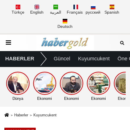
Türkçe
English
العربية
Français
русский
Spanish
Deutsch
HABERLER
Güncel
Kuyumcukent
Öne 
Dünya
Ekonomi
Ekonomi
Ekonomi
Ekono
Haberler
Kuyumcukent