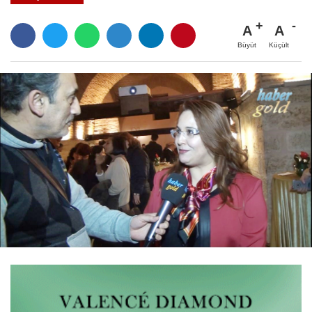
A
A
Büyüt
Küçült