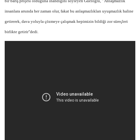
bir barış projesi olduğuna inandığını söyleyen Güeloğlu, " Anlaşmazlık
insanlara arsında her zaman olur, fakat bu anlaşmazlıkları uyuşmazlık haline
getirerek, dava yoluyla çözmeye çalışmak hepimizin bildiği zor süreçleri
birlikte getirir"dedi.