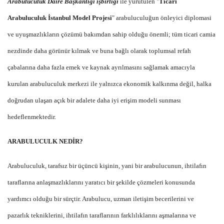
Arabuluculuk Daire Başkanlığı işbirliği
ile yürütülen "
Ticari
Arabuluculuk İstanbul Model Projesi
" arabuluculuğun önleyici diplomasi
ve uyuşmazlıkların çözümü bakımdan sahip olduğu önemli; tüm ticari camia
nezdinde daha görünür kılmak ve buna bağlı olarak toplumsal refah
çabalarına daha fazla emek ve kaynak ayrılmasını sağlamak amacıyla
kurulan arabuluculuk merkezi ile yalnızca ekonomik kalkınma değil, halka
doğrudan ulaşan açık bir adalete daha iyi erişim modeli sunması
hedeflenmektedir.
ARABULUCULK NEDİR?
Arabuluculuk, tarafsız bir üçüncü kişinin, yani bir arabulucunun, ihtilafın
taraflarına anlaşmazlıklarını yaratıcı bir şekilde çözmeleri konusunda
yardımcı olduğu bir sürçtir. Arabulucu, uzman iletişim becerilerini ve
pazarlık tekniklerini, ihtilafın taraflarının farklılıklarını aşmalarına ve