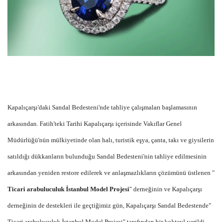
Kapalıçarşı'daki Sandal Bedesteni'nde tahliye çalışmaları başlamasının
arkasından. Fatih'teki Tarihi Kapalıçarşı içerisinde Vakıflar Genel
Müdürlüğü'nün mülkiyetinde olan halı, turistik eşya, çanta, takı ve giysilerin
satıldığı dükkanların bulunduğu Sandal Bedesteni'nin tahliye edilmesinin
arkasından yeniden restore edilerek ve anlaşmazlıkların çözümünü üstlenen "
Ticari arabuluculuk İstanbul Model Projesi
" derneğinin ve Kapalıçarşı
derneğinin de destekleri ile geçtiğimiz gün, Kapalıçarşı Sandal Bedestende"
Ticari arabuluculuk İstanbul Model Projesi" tarafından bir kokteyl verildi.