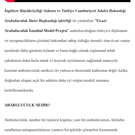
İngiltere Büyükelçiliği Ankara ve Türkiye Cumhuriyeti Adalet Bakanlığı
Arabuluculuk Daire Başkanlığı işbirliği
ile yürütülen "
Ticari
Arabuluculuk İstanbul Model Projesi
" arabuluculuğun önleyici diplomasi
ve uyuşmazlıkların çözümü bakımdan sahip olduğu önemli; tüm ticari camia
nezdinde daha görünür kılmak ve buna bağlı olarak toplumsal refah
çabalarına daha fazla emek ve kaynak ayrılmasını sağlamak amacıyla
kurulan arabuluculuk merkezi ile yalnızca ekonomik kalkınma değil, halka
doğrudan ulaşan açık bir adalete daha iyi erişim modeli sunması
hedeflenmektedir.
ARABULUCULK NEDİR?
Arabuluculuk, tarafsız bir üçüncü kişinin, yani bir arabulucunun, ihtilafın
taraflarına anlaşmazlıklarını yaratıcı bir şekilde çözmeleri konusunda