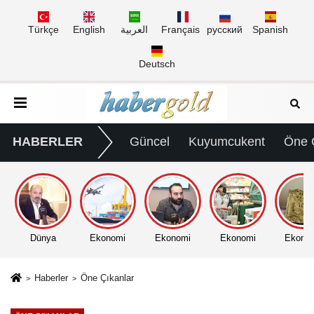
Türkçe
English
العربية
Français
русский
Spanish
Deutsch
HABERLER
Güncel
Kuyumcukent
Öne 
Dünya
Ekonomi
Ekonomi
Ekonomi
Ekono
Haberler
Öne Çıkanlar