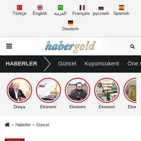
Türkçe
English
العربية
Français
русский
Spanish
Deutsch
HABERLER
Güncel
Kuyumcukent
Öne 
Dünya
Ekonomi
Ekonomi
Ekonomi
Ekono
Haberler
Güncel