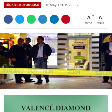
01 Mayıs 2015 - 05:23
TÜRKIYE KUYUMCUSU
A
A
Büyüt
Küçült