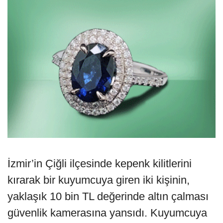
İzmir’in Çiğli ilçesinde kepenk kilitlerini
kırarak bir kuyumcuya giren iki kişinin,
yaklaşık 10 bin TL değerinde altın çalması
güvenlik kamerasına yansıdı. Kuyumcuya