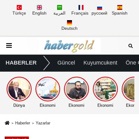
Türkçe
English
العربية
Français
русский
Spanish
Deutsch
HABERLER
Güncel
Kuyumcukent
Öne 
Dünya
Ekonomi
Ekonomi
Ekonomi
Ekono
Haberler
Yazarlar