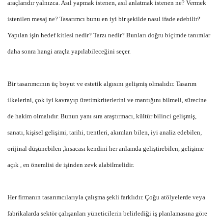
araçlarıdır yalnızca. Asıl yapmak istenen, asıl anlatmak istenen ne? Vermek
istenilen mesaj ne? Tasarımcı bunu en iyi bir şekilde nasıl ifade edebilir?
Yapılan işin hedef kitlesi nedir? Tarzı nedir? Bunları doğru biçimde tanımlar
daha sonra hangi araçla yapılabileceğini seçer.
Bir tasarımcının üç boyut ve estetik algısını gelişmiş olmalıdır. Tasarım
ilkelerini, çok iyi kavrayıp üretimkriterlerini ve mantığını bilmeli, sürecine
de hakim olmalıdır. Bunun yanı sıra araştırmacı, kültür bilinci gelişmiş,
sanatı, kişisel gelişimi, tarihi, trentleri, akımları bilen, iyi analiz edebilen,
orijinal düşünebilen ,kısacası kendini her anlamda geliştirebilen, gelişime
açık , en önemlisi de işinden zevk alabilmelidir.
Her firmanın tasarımcılarıyla çalışma şekli farklıdır. Çoğu atölyelerde veya
fabrikalarda sektör çalışanları yüneticilerin belirlediği iş planlamasına göre