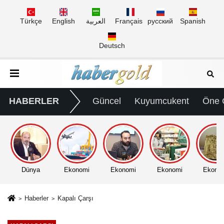
Türkçe
English
العربية
Français
русский
Spanish
Deutsch
HABERLER
Güncel
Kuyumcukent
Öne 
Dünya
Ekonomi
Ekonomi
Ekonomi
Ekono
Haberler
Kapalı Çarşı