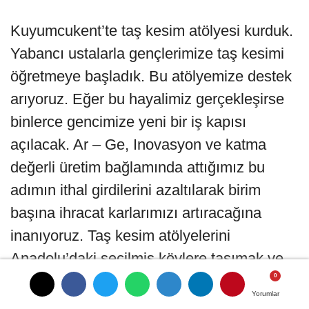
Kuyumcukent’te taş kesim atölyesi kurduk.
Yabancı ustalarla gençlerimize taş kesimi
öğretmeye başladık. Bu atölyemize destek
arıyoruz. Eğer bu hayalimiz gerçekleşirse
binlerce gencimize yeni bir iş kapısı
açılacak. Ar – Ge, Inovasyon ve katma
değerli üretim bağlamında attığımız bu
adımın ithal girdilerini azaltılarak birim
başına ihracat karlarımızı artıracağına
inanıyoruz. Taş kesim atölyelerini
Anadolu’daki seçilmiş köylere taşımak ve
buradaki kızlarımıza bu işi öğretip taş
Yorumlar
Yorumlar
kesim köyleri kurmayı hedefliyoruz.