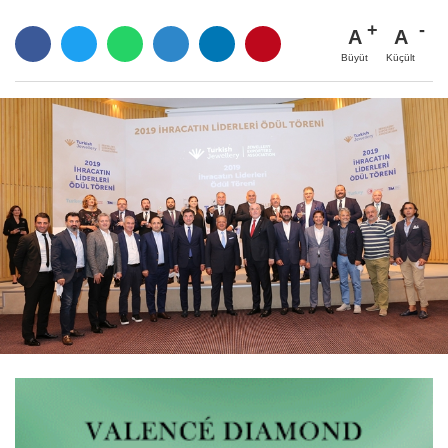
A
A
Büyüt
Küçült