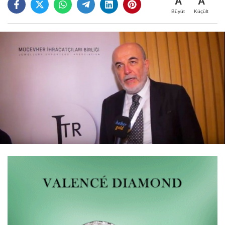
A
A
Büyüt
Küçült