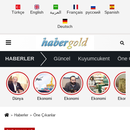
Türkçe
English
العربية
Français
русский
Spanish
Deutsch
HABERLER
Güncel
Kuyumcukent
Öne 
Dünya
Ekonomi
Ekonomi
Ekonomi
Ekono
Haberler
Öne Çıkanlar