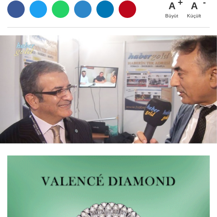
A
A
Büyüt
Küçült