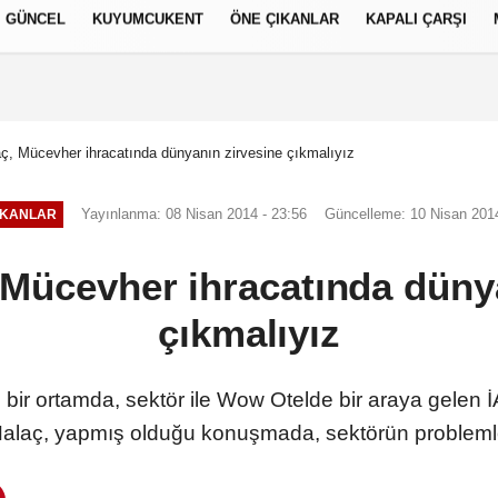
GÜNCEL
KUYUMCUKENT
ÖNE ÇIKANLAR
KAPALI ÇARŞI
العر
Français
русский
S
ç, Mücevher ihracatında dünyanın zirvesine çıkmalıyız
Yayınlanma: 08 Nisan 2014 - 23:56
Güncelleme: 10 Nisan 2014
IKANLAR
Mücevher ihracatında düny
çıkmalıyız
ğı bir ortamda, sektör ile Wow Otelde bir araya gelen
alaç, yapmış olduğu konuşmada, sektörün problemleri