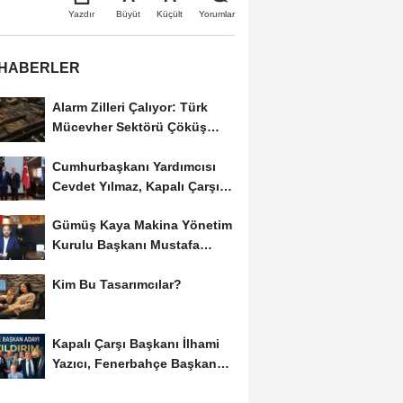
Büyüt
Küçült
Yazdır
Yorumlar
 HABERLER
Alarm Zilleri Çalıyor: Türk
Mücevher Sektörü Çöküş
Riskiyle...
Cumhurbaşkanı Yardımcısı
Cevdet Yılmaz, Kapalı Çarşı
Başkanı...
Gümüş Kaya Makina Yönetim
Kurulu Başkanı Mustafa
Gümüşdiş, Haber...
Kim Bu Tasarımcılar?
Kapalı Çarşı Başkanı İlhami
Yazıcı, Fenerbahçe Başkan
Adayı...