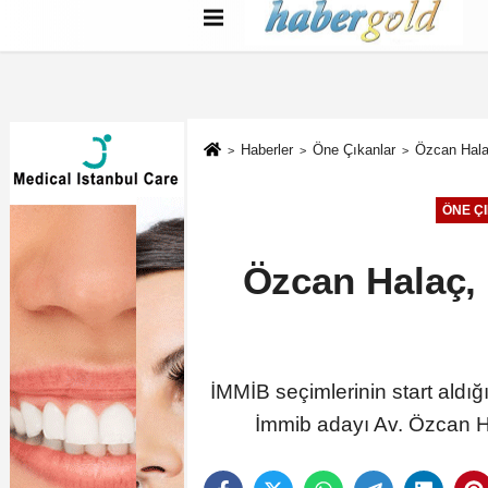
Türkçe
English
بية
Haberler
Öne Çıkanlar
Özcan Hala
ÖNE Ç
Özcan Halaç, 
İMMİB seçimlerinin start aldı
İmmib adayı Av. Özcan H