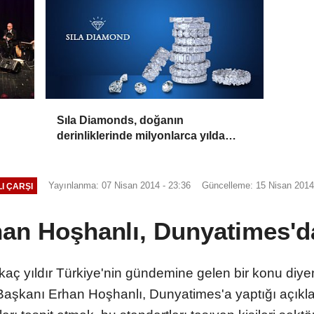
Sıla Diamonds, doğanın
derinliklerinde milyonlarca yılda
oluşan en değerli taşlardan biridir.
Yayınlanma: 07 Nisan 2014 - 23:36
Güncelleme: 15 Nisan 2014
I ÇARŞI
an Hoşhanlı, Dunyatimes'da
kaç yıldır Türkiye'nin gündemine gelen bir konu diyen
aşkanı Erhan Hoşhanlı, Dunyatimes'a yaptığı açıkla