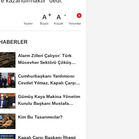
töre kazandırmaktır" dedi.
A
A
Büyüt
Küçült
Yazdır
Yorumlar
 HABERLER
Alarm Zilleri Çalıyor: Türk
Mücevher Sektörü Çöküş
Riskiyle...
Cumhurbaşkanı Yardımcısı
Cevdet Yılmaz, Kapalı Çarşı
Başkanı...
Gümüş Kaya Makina Yönetim
Kurulu Başkanı Mustafa
Gümüşdiş, Haber...
Kim Bu Tasarımcılar?
Kapalı Çarşı Başkanı İlhami