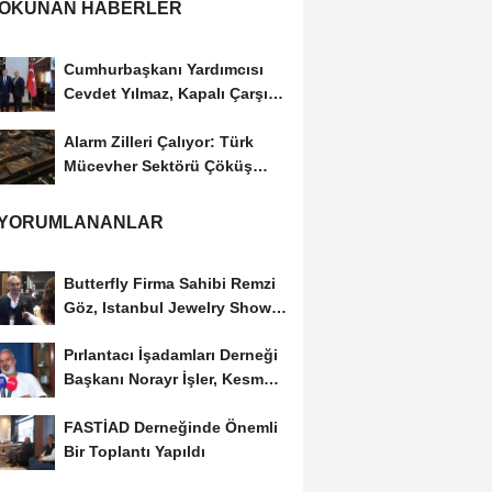
 OKUNAN HABERLER
Cumhurbaşkanı Yardımcısı
Cevdet Yılmaz, Kapalı Çarşı
Başkanı...
Alarm Zilleri Çalıyor: Türk
Mücevher Sektörü Çöküş
Riskiyle...
 YORUMLANANLAR
Butterfly Firma Sahibi Remzi
Göz, Istanbul Jewelry Show
March 2023 Fuarını...
Pırlantacı İşadamları Derneği
Başkanı Norayr İşler, Kesme
Altın...
FASTİAD Derneğinde Önemli
Bir Toplantı Yapıldı