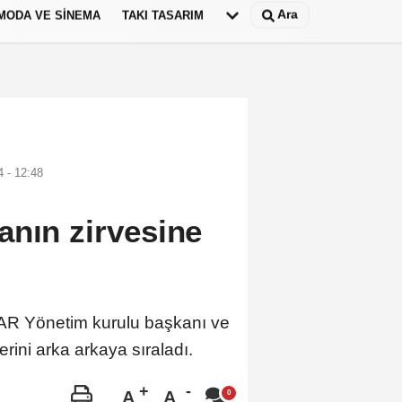
Ara
MODA VE SINEMA
TAKI TASARIM
Deutsch
panish
 - 12:48
anın zirvesine
 İAR Yönetim kurulu başkanı ve
ni arka arkaya sıraladı.
A
A