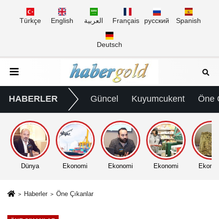
Türkçe
English
العربية
Français
русский
Spanish
Deutsch
HABERLER
Güncel
Kuyumcukent
Öne 
Dünya
Ekonomi
Ekonomi
Ekonomi
Ekono
Haberler
Öne Çıkanlar