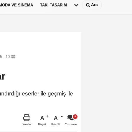
Ara
MODA VE SINEMA
TAKI TASARIM
Deutsch
panish
5 - 10:00
ar
dırdığı eserler ile geçmiş ile
A
A
Büyüt
Küçült
Yazdır
Yorumlar