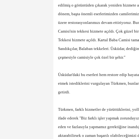
edilmiş o görüntüden çıkarak yeniden hizmete aç
dönem, başta önemli eserlerimizden camilerimizl
üzere restorasyonlarımızı devam ettiriyoruz. Bun
Camisi'nin tekkesi hizmete açıldı. Çok güzel bi
Tekkesi hizmete açıldı. Kartal Baba Camisi tam
Sandıkçılar, Balaban tekkeleri. Üsküdar, dediğim
çeşmesiyle camisiyle çok özel bir şehir."
Üsküdar'daki bu eserleri hem restore edip haya
etmek istediklerini vurgulayan Türkmen, bunların
getirdi.
Türkmen, farklı hizmetler de yürüttüklerini, yoll
ifade ederek "Biz farklı işler yapmak zorundayız 
eden ve fazlasıyla yapmamız gerektiğine inandığı
aktarabilirsek o zaman başarılı olabileceğimiz