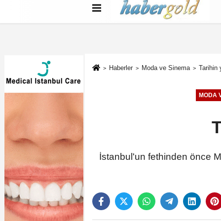
Türkçe
English
بية
Haberler
Moda ve Sinema
Tarihin
MODA V
T
İstanbul'un fethinden önce Mü