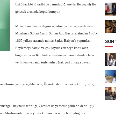
Üsküdar, köklü tarihi ve barındırdığı eserler ile geçmiş ile
gelecek arasında köprü kuruyor.
Mimar Sinan'ın ustalığını sanatına yansıttığı eserlerden
Mihrimah Sultan Cami, Sultan Abdülaziz tarafından 1861-
1865 yılları arasında mimar Sarkis Balyan'a yaptırılan
SON
Beylerbeyi Sarayı ve çok sayıda efsaneye konu olan
boğazın incisi Kız Kulesi restorasyonların ardından hem
yerli hem yabancı turistlerin uğrak yeri olmaya devam
abirine yaptığı açıklamada, Üsküdar denilince akla kültür, tarih,
 mangal, kaynatır serinliği, Çamlıca'da yerdedir göklerin derinliği)"
n önce Müslümanların ana yurdu konumuna sahip bulunduğunu