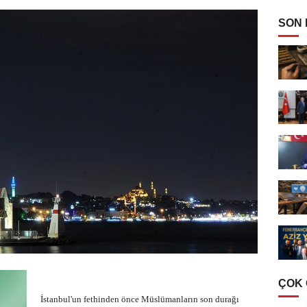
SON
ÇOK
İstanbul'un fethinden önce Müslümanların son durağı