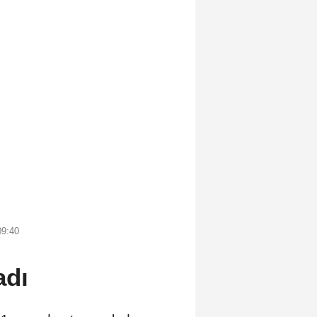
09:40
adı