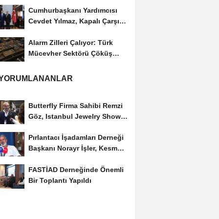
Cumhurbaşkanı Yardımcısı
Cevdet Yılmaz, Kapalı Çarşı
Başkanı...
Alarm Zilleri Çalıyor: Türk
Mücevher Sektörü Çöküş
Riskiyle...
 YORUMLANANLAR
Butterfly Firma Sahibi Remzi
Göz, Istanbul Jewelry Show
March 2023 Fuarını...
Pırlantacı İşadamları Derneği
Başkanı Norayr İşler, Kesme
Altın...
FASTİAD Derneğinde Önemli
Bir Toplantı Yapıldı