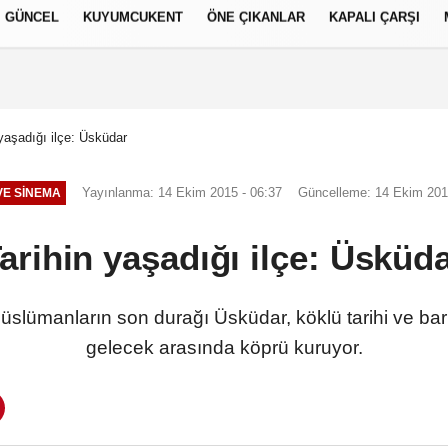
GÜNCEL
KUYUMCUKENT
ÖNE ÇIKANLAR
KAPALI ÇARŞI
العر
Français
русский
S
 yaşadığı ilçe: Üsküdar
Yayınlanma: 14 Ekim 2015 - 06:37
Güncelleme: 14 Ekim 201
E SINEMA
arihin yaşadığı ilçe: Üsküd
slümanların son durağı Üsküdar, köklü tarihi ve barın
gelecek arasında köprü kuruyor.