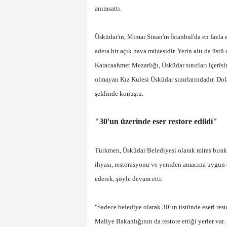
anımsattı.
Üsküdar'ın, Mimar Sinan'ın İstanbul'da en fazl
adeta bir açık hava müzesidir. Yerin altı da üst
Karacaahmet Mezarlığı, Üsküdar sınırları içerisi
olmayan Kız Kulesi Üsküdar sınırlarındadır. Dola
şeklinde konuştu.
"30'un üzerinde eser restore edildi"
Türkmen, Üsküdar Belediyesi olarak miras bırakı
ihyası, restorasyonu ve yeniden amacına uygun o
ederek, şöyle devam etti:
"Sadece belediye olarak 30'un üstünde eseri res
Maliye Bakanlığının da restore ettiği yerler var