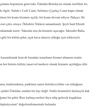
ılması hepimizin görevidir. Üsküdar Belediyesi olarak özellikle bu
e ilgili, Valide-i Cedi Cami, Selimiye Çiçekçi Cami başta olmak
ların bir kısmı hizmete açıldı, bir kısmı devam ediyor. Nalçacı Ali
r eser çıktı ortaya. Özbekler Tekkesi tamamlandı. Şeyh Said Efendi
amlanmak üzere. Yakında onu da hizmete açacağız. İskender Baba,
 gibi bir kültür şehri, açık hava müzesi olduğu için tekkesiyle
ta kazandırmak hem de buradan insanların hizmet almasını temin
 her birinin kültür, tasavvuf merkezi olarak hizmete açıldığını dile
arın, kaldırımların, parkların zaten belediyecilikte var olduğunu
çünkü Üsküdar, sıradan bir ilçe değil. Farklı hizmetleri fazlasıyla hak
mız bir şehir. Bize kalmış eserleri ihya edip gelecek kuşaklara
i düşünüyorum" değerlendirmesinde bulundu.