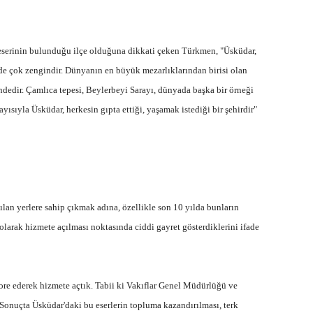
a eserinin bulunduğu ilçe olduğuna dikkati çeken Türkmen, "Üsküdar,
ü de çok zengindir. Dünyanın en büyük mezarlıklarından birisi olan
ndedir. Çamlıca tepesi, Beylerbeyi Sarayı, dünyada başka bir örneği
yısıyla Üsküdar, herkesin gıpta ettiği, yaşamak istediği bir şehirdir"
lan yerlere sahip çıkmak adına, özellikle son 10 yılda bunların
larak hizmete açılması noktasında ciddi gayret gösterdiklerini ifade
tore ederek hizmete açtık. Tabii ki Vakıflar Genel Müdürlüğü ve
. Sonuçta Üsküdar'daki bu eserlerin topluma kazandırılması, terk