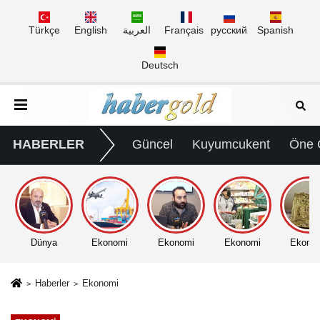
Türkçe
English
العربية
Français
русский
Spanish
Deutsch
HABERLER
Güncel
Kuyumcukent
Öne 
Dünya
Ekonomi
Ekonomi
Ekonomi
Ekono
Haberler
Ekonomi