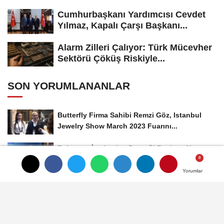
Cumhurbaşkanı Yardımcısı Cevdet
Yılmaz, Kapalı Çarşı Başkanı...
Alarm Zilleri Çalıyor: Türk Mücevher
Sektörü Çöküş Riskiyle...
SON YORUMLANANLAR
Butterfly Firma Sahibi Remzi Göz, Istanbul
Jewelry Show March 2023 Fuarını...
Pırlantacı İşadamları Derneği Başkanı Norayr
İşler, Kesme Altın...
Yorumlar
Yorumlar
FASTİAD Derneğinde Önemli Bir Toplantı
Yapıldı