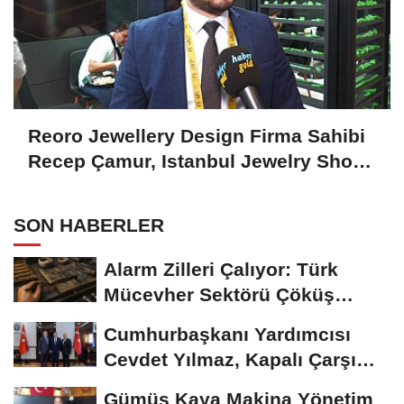
Reoro Jewellery Design Firma Sahibi
Recep Çamur, Istanbul Jewelry Show
October 2024'ü Değerlendirdi
SON HABERLER
Alarm Zilleri Çalıyor: Türk
Mücevher Sektörü Çöküş
Riskiyle...
Cumhurbaşkanı Yardımcısı
Cevdet Yılmaz, Kapalı Çarşı
Başkanı...
Gümüş Kaya Makina Yönetim