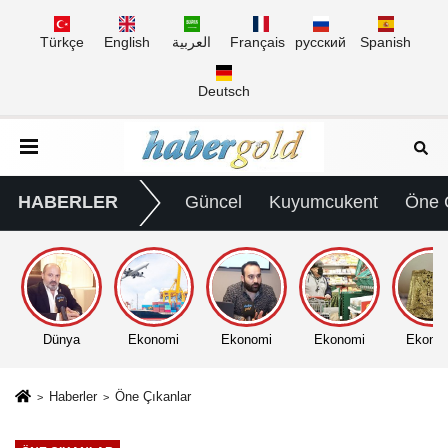
Türkçe
English
العربية
Français
русский
Spanish
Deutsch
HABERLER
Güncel
Kuyumcukent
Öne 
Dünya
Ekonomi
Ekonomi
Ekonomi
Ekono
Haberler
Öne Çıkanlar