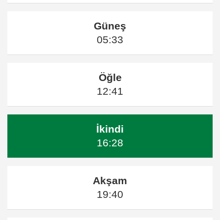
Güneş
05:33
Öğle
12:41
İkindi
16:28
Akşam
19:40