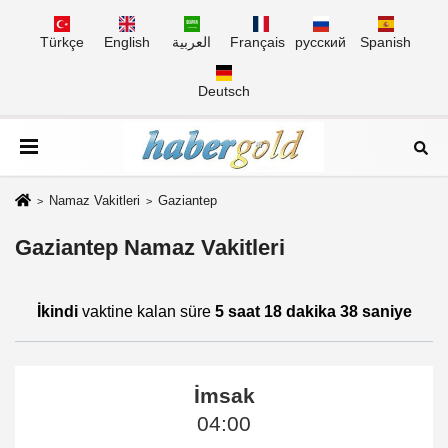
Türkçe
English
العربية
Français
русский
Spanish
Deutsch
Namaz Vakitleri
Gaziantep
Gaziantep Namaz Vakitleri
İkindi
vaktine kalan süre
5 saat 18 dakika 38 saniye
İmsak
04:00