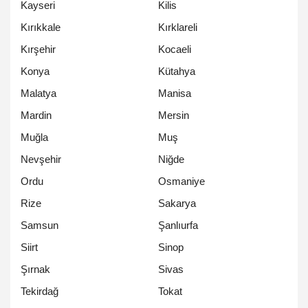
Kayseri
Kilis
Kırıkkale
Kırklareli
Kırşehir
Kocaeli
Konya
Kütahya
Malatya
Manisa
Mardin
Mersin
Muğla
Muş
Nevşehir
Niğde
Ordu
Osmaniye
Rize
Sakarya
Samsun
Şanlıurfa
Siirt
Sinop
Şırnak
Sivas
Tekirdağ
Tokat