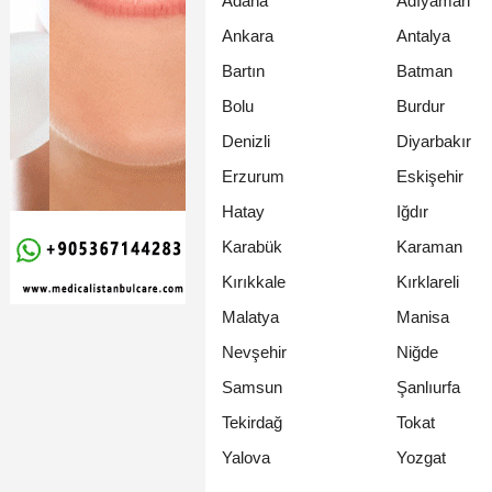
Adana
Adıyaman
Ankara
Antalya
Bartın
Batman
Bolu
Burdur
Denizli
Diyarbakır
Erzurum
Eskişehir
Hatay
Iğdır
Karabük
Karaman
Kırıkkale
Kırklareli
Malatya
Manisa
Nevşehir
Niğde
Samsun
Şanlıurfa
Tekirdağ
Tokat
Yalova
Yozgat