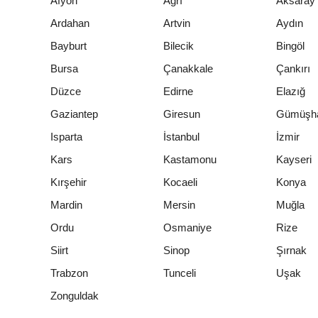
Afyon
Ağrı
Aksaray
Ardahan
Artvin
Aydın
Bayburt
Bilecik
Bingöl
Bursa
Çanakkale
Çankırı
Düzce
Edirne
Elazığ
Gaziantep
Giresun
Gümüşh
Isparta
İstanbul
İzmir
Kars
Kastamonu
Kayseri
Kırşehir
Kocaeli
Konya
Mardin
Mersin
Muğla
Ordu
Osmaniye
Rize
Siirt
Sinop
Şırnak
Trabzon
Tunceli
Uşak
Zonguldak