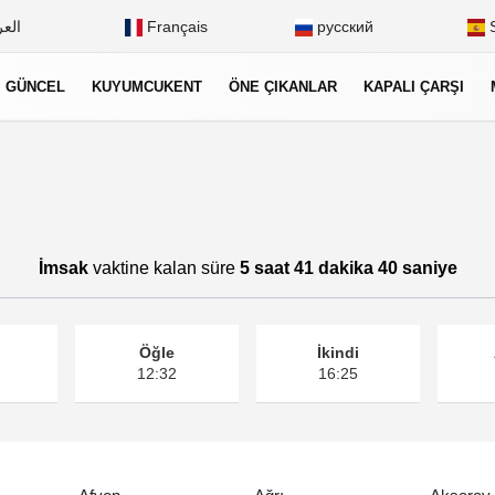
العر
Français
русский
S
GÜNCEL
KUYUMCUKENT
ÖNE ÇIKANLAR
KAPALI ÇARŞI
İmsak
vaktine kalan süre
5 saat 41 dakika 40 saniye
Öğle
İkindi
12:32
16:25