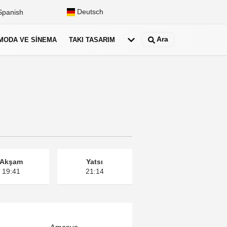
Deutsch
panish
Ara
MODA VE SINEMA
TAKI TASARIM
Akşam
Yatsı
19:41
21:14