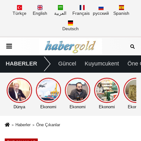
Türkçe
English
العربية
Français
русский
Spanish
Deutsch
HABERLER
Güncel
Kuyumcukent
Öne 
Dünya
Ekonomi
Ekonomi
Ekonomi
Ekono
Haberler
Öne Çıkanlar