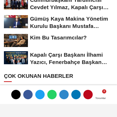
Cevdet Yılmaz, Kapalı Çarşı
Başkanı...
Gümüş Kaya Makina Yönetim
Kurulu Başkanı Mustafa
Gümüşdiş, Haber...
Kim Bu Tasarımcılar?
Kapalı Çarşı Başkanı İlhami
Yazıcı, Fenerbahçe Başkan
Adayı...
ÇOK OKUNAN HABERLER
Cumhurbaşkanı Yardımcısı Cevdet
Yılmaz, Kapalı Çarşı Başkanı...
Yorumlar
Yorumlar
Alarm Zilleri Çalıyor: Türk Mücevher
Sektörü Çöküş Riskiyle...